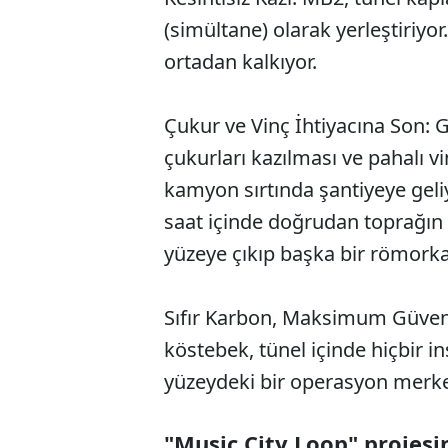
(simültane) olarak yerleştiriyo
ortadan kalkıyor.
Çukur ve Vinç İhtiyacına Son: 
çukurları kazılması ve pahalı vi
kamyon sırtında şantiyeye geli
saat içinde doğrudan toprağın al
yüzeye çıkıp başka bir römorka
Sıfır Karbon, Maksimum Güvenl
köstebek, tünel içinde hiçbir
yüzeydeki bir operasyon merkez
"Music City Loop" projes