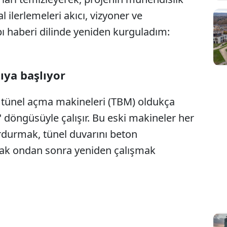
Sesi Aç
l ilerlemeleri akıcı, vizyoner ve
pı haberi dilinde yeniden kurguladım:
ya başlıyor
l tünel açma makineleri (TBM) oldukça
k" döngüsüyle çalışır. Bu eski makineler her
durdurmak, tünel duvarını beton
ak ondan sonra yeniden çalışmak