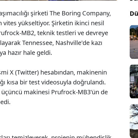
 taşımacılığı şirketi The Boring Company,
Dü
vites yükseltiyor. Şirketin ikinci nesil
ufrock-MB2, teknik testleri ve devreye
layarak Tennessee, Nashville'de kazı
 hazır hale geldi.
mi X (Twitter) hesabından, makinenin
ğı kısa bir test videosuyla doğrulandı.
in üçüncü makinesi Prufrock-MB3'ün de
edi.
rları temizleyerek, projenin mühendislik