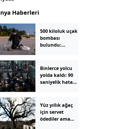
nya Haberleri
500 kiloluk uçak
bombası
bulundu:
Bölgede
tahliyeler
başladı
Binlerce yolcu
yolda kaldı: 90
saniyelik hata
tüm sistemi
çökertti
Yüz yıllık ağaç
için servet
ödediler ama
asıl gerçeği