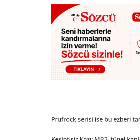
Prufrock serisi ise bu ezberi 
Kesintisiz Kazı: MB2, tünel kap