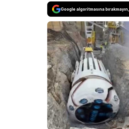
Google algoritmasına bırakmayın, 
Dev vinçler ve
açma yöntemler
gelen ve 24 sa
Loop" projesin