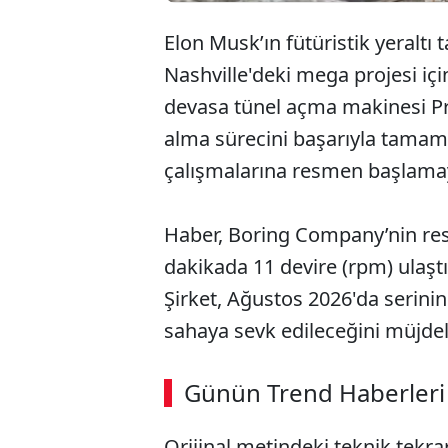
Elon Musk’ın fütüristik yeraltı
Nashville'deki mega projesi için 
devasa tünel açma makinesi Pr
alma sürecini başarıyla tamam
çalışmalarına resmen başlamaya
Haber, Boring Company’nin res
dakikada 11 devire (rpm) ulaştı
Şirket, Ağustos 2026'da serin
sahaya sevk edileceğini müjdel
ABERİ OKU
➜
Günün Trend Haberleri
00:02
/ 02:14
Orijinal metindeki teknik tekra