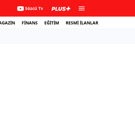
Sözcü Tv
AGAZİN
FİNANS
EĞİTİM
RESMİ İLANLAR