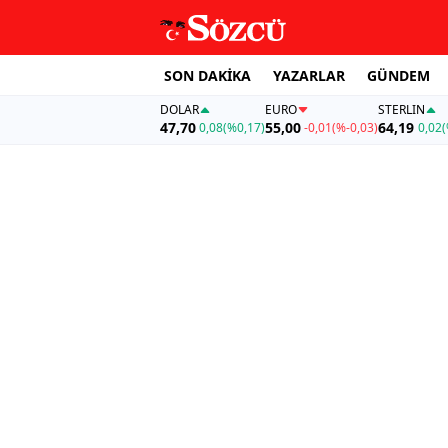
SON DAKİKA
YAZARLAR
GÜNDEM
DOLAR
EURO
STERLIN
47,70
55,00
64,19
0,08
(%0,17)
-0,01
(%-0,03)
0,02
(