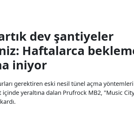
rtık dev şantiyeler
iz: Haftalarca beklem
na iniyor
rları gerektiren eski nesil tünel açma yöntemleri r
t içinde yeraltına dalan Prufrock MB2, "Music Cit
kardı.