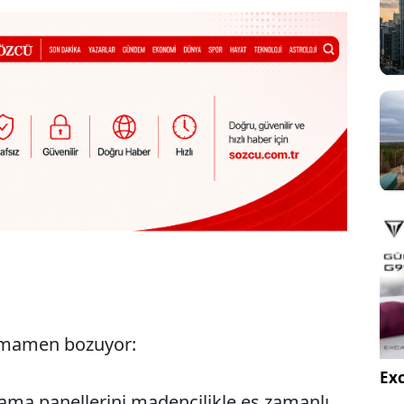
tamamen bozuyor:
Exc
lama panellerini madencilikle eş zamanlı