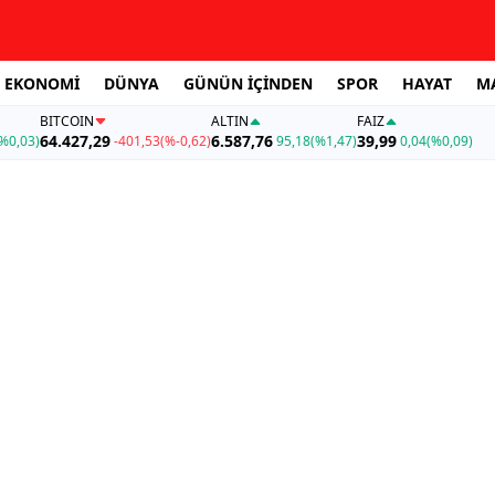
EKONOMİ
DÜNYA
GÜNÜN İÇİNDEN
SPOR
HAYAT
M
BITCOIN
ALTIN
FAİZ
64.427,29
6.587,76
39,99
%0,03)
-401,53
(%-0,62)
95,18
(%1,47)
0,04
(%0,09)