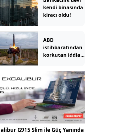
Bankacılık devi
kendi binasında
kiracı oldu!
ABD
istihbaratından
korkutan iddia:
Rusya bir
Avrupa kentine
saldırmayı
deneyecek
alibur G915 Slim ile Güç Yanında