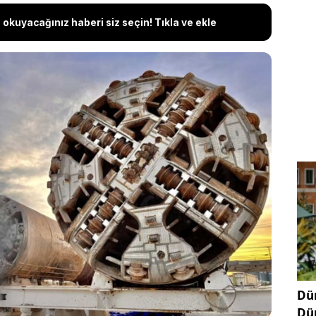
okuyacağınız haberi siz seçin! Tıkla ve ekle
 devasa kazı çukurları gerektiren eski nesil tünel
i rafa kalkıyor. Nashville'de bir tırın kasasında
at içinde yeraltına dalan Prufrock MB2, "Music City
deki kazı gücünü tek gecede iki katına çıkardı.
Dün
Dü