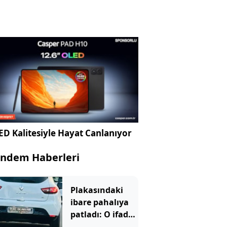
D Kalitesiyle Hayat Canlanıyor
ndem Haberleri
Plakasındaki
ibare pahalıya
patladı: O ifade
de kurtaramadı