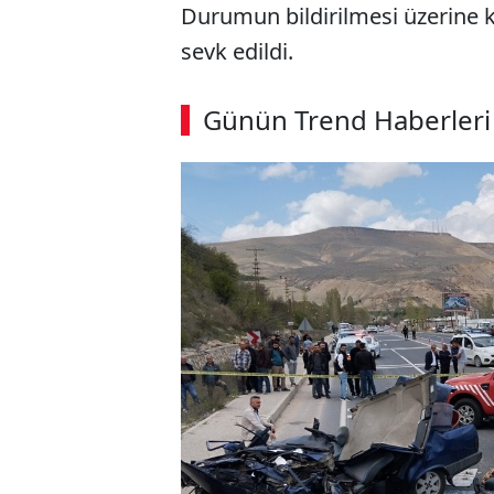
Durumun bildirilmesi üzerine kaz
sevk edildi.
ABERİ OKU
➜
Günün Trend Haberleri
00:03
/ 08:06