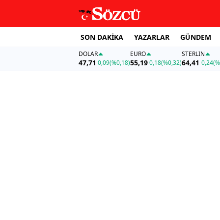
SON DAKİKA
YAZARLAR
GÜNDEM
DOLAR
EURO
STERLIN
47,71
55,19
64,41
0,09
(%0,18)
0,18
(%0,32)
0,24
(%