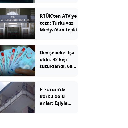
RTÜK'ten ATV'ye
ceza: Turkuvaz
Medya'dan tepki
Dev şebeke ifşa
oldu: 32 kişi
tutuklandı, 687
kişinin
vatandaşlığı
iptal edilecek
Erzurum’da
korku dolu
anlar: Eşiyle
barışmak için 2
çocuğunu rehin
aldı