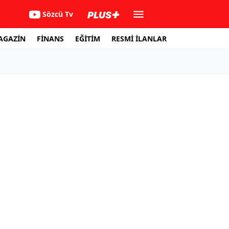
Sözcü Tv
AGAZİN
FİNANS
EĞİTİM
RESMİ İLANLAR