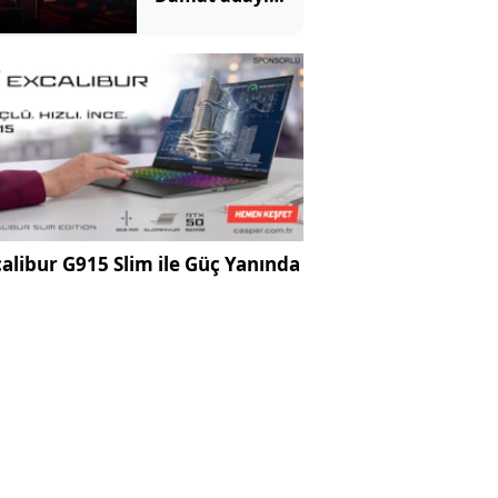
dünyaevi yerine
cezaevine girdi
alibur G915 Slim ile Güç Yanında