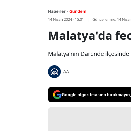
Haberler -
Gündem
14 Nisan 2024 - 15:01
Güncellenme:
14 Nisan
Malatya'da feci
Malatya'nın Darende ilçesinde i
AA
Google algoritmasına bırakmayın, 