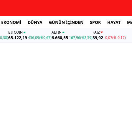
EKONOMİ
DÜNYA
GÜNÜN İÇİNDEN
SPOR
HAYAT
M
BITCOIN
ALTIN
FAİZ
65.122,19
6.660,55
39,92
0,38)
436,09
(%0,67)
167,96
(%2,59)
-0,07
(%-0,17)