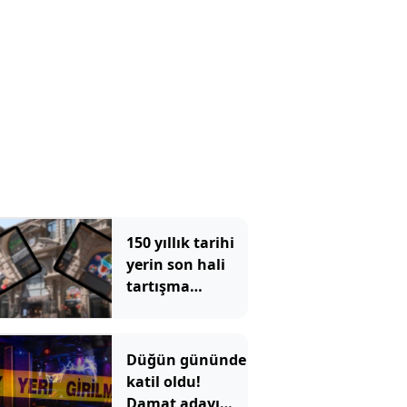
150 yıllık tarihi
yerin son hali
tartışma
konusu oldu:
Çiçek
Pasajı'ndaki
Düğün gününde
görüntü tepki
katil oldu!
çekti
Damat adayı