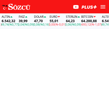
LTIN
FAİZ
DOLAR
EURO
STERLIN
BITCOIN
ALTIN
.542,32
39,99
47,70
55,01
64,23
64.200,88
6.542,
,74
(%0,77)
0,04
(%0,09)
0,08
(%0,16)
0,00
(%-0,01)
0,06
(%0,09)
-693,12
(%-1,07)
49,74
(%0