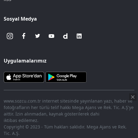
Sosyal Medya
Uygulamalarımız
www.sozcu.com.tr internet sitesinde yayınlanan yazı, haber ve
fotoğrafların her türlü telif hakkı Mega Ajans ve Rek. Tic. A.Ş'ye
aittir. İzin alınmadan, kaynak gösterilerek dahi
iktibas edilemez.
Copyright © 2023 - Tüm hakları saklıdır. Mega Ajans ve Rek.
Tic. A.Ş.
360p
Loaded
:
Sesi