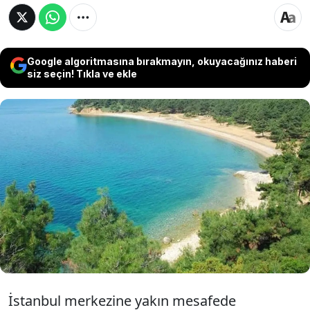
Google algoritmasına bırakmayın, okuyacağınız haberi
siz seçin! Tıkla ve ekle
Yaz sıcaklarının artmasıyla birlikte uzun tatil
planı yapamayan İstanbullular için alternatif
ulaşım noktaları belirlendi. Marmara ve
Karadeniz kıyısındaki bu bölgeler, günübirlik
ve hafta sonu seyahat imkanı tanıyor.
İstanbul merkezine yakın mesafede