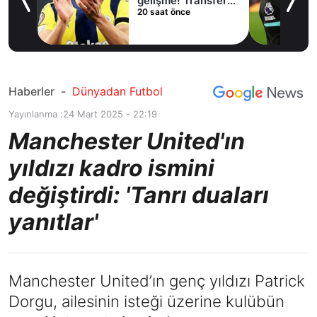
lama
gelişme! Transfer
20 saat önce
iptal oldu
Haberler
-
Dünyadan Futbol
Yayınlanma :
24 Mart 2025 - 22:19
Manchester United'ın
yıldızı kadro ismini
değiştirdi: 'Tanrı duaları
yanıtlar'
Manchester United’ın genç yıldızı Patrick
Dorgu, ailesinin isteği üzerine kulübün