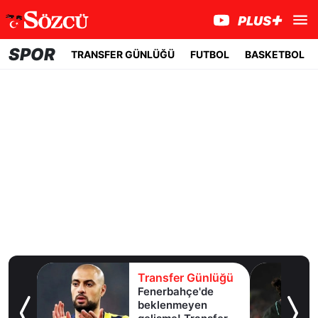
SPOR
TRANSFER GÜNLÜĞÜ
FUTBOL
BASKETBOL
lüğü
Transfer Günlüğü
Fenerbahçe'de
u!
beklenmeyen