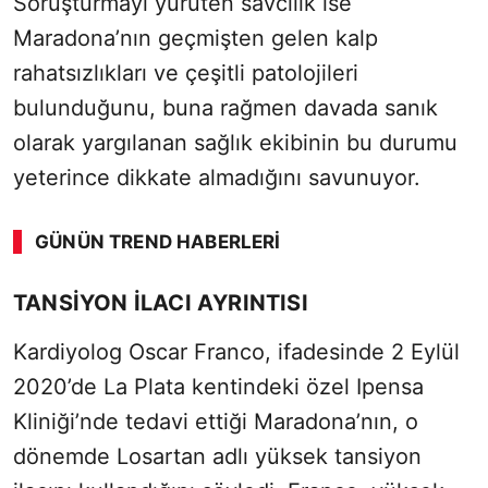
Soruşturmayı yürüten savcılık ise
Maradona’nın geçmişten gelen kalp
rahatsızlıkları ve çeşitli patolojileri
bulunduğunu, buna rağmen davada sanık
olarak yargılanan sağlık ekibinin bu durumu
yeterince dikkate almadığını savunuyor.
GÜNÜN TREND HABERLERI
SÖZCÜ SON DAKİKA
TANSİYON İLACI AYRINTISI
Kardiyolog Oscar Franco, ifadesinde 2 Eylül
2020’de La Plata kentindeki özel Ipensa
Kliniği’nde tedavi ettiği Maradona’nın, o
dönemde Losartan adlı yüksek tansiyon