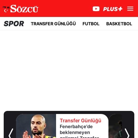
SPOR
TRANSFER GÜNLÜĞÜ
FUTBOL
BASKETBOL
lüğü
Transfer Günlüğü
Fenerbahçe'de
u!
beklenmeyen