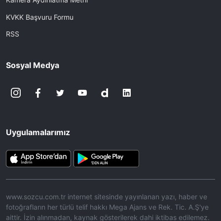
KVKK Başvuru Formu
RSS
Sosyal Medya
Uygulamalarımız
www.sozcu.com.tr internet sitesinde yayınlanan yazı, haber ve
fotoğrafların her türlü telif hakkı Mega Ajans ve Rek. Tic. A.Ş'ye
aittir. İzin alınmadan, kaynak gösterilerek dahi iktibas edilemez.