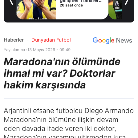
lama
gelişme! Transfer
20 saat önce
iptal oldu
Haberler
-
Dünyadan Futbol
Yayınlanma :
13 Mayıs 2026 - 09:49
Maradona'nın ölümünde
ihmal mi var? Doktorlar
hakim karşısında
Arjantinli efsane futbolcu Diego Armando
Maradona’nın ölümüne ilişkin devam
eden davada ifade veren iki doktor,
Maradona’nın yaşamını yitirmeden kısa