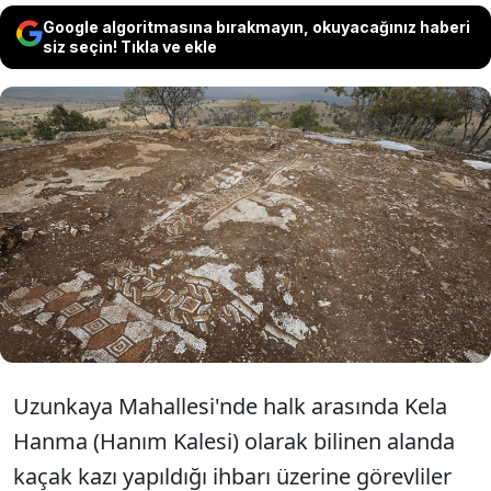
Google algoritmasına bırakmayın, okuyacağınız haberi
siz seçin! Tıkla ve ekle
Mardin'in Kızıltepe ilçesinde kurtarma
kazısı yapılan alanda Roma dönemine ait
villa kalıntısında deniz canlıları figürlü
mozaikler bulundu.
Uzunkaya Mahallesi'nde halk arasında Kela
Hanma (Hanım Kalesi) olarak bilinen alanda
kaçak kazı yapıldığı ihbarı üzerine görevliler