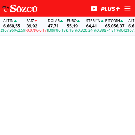
LTIN
FAİZ
DOLAR
EURO
STERLIN
BITCOIN
ALTIN
.660,55
39,92
47,71
55,19
64,41
65.056,37
6.660,
7,96
(%2,59)
-0,07
(%-0,17)
0,09
(%0,18)
0,18
(%0,32)
0,24
(%0,38)
274,81
(%0,42)
167,96
(