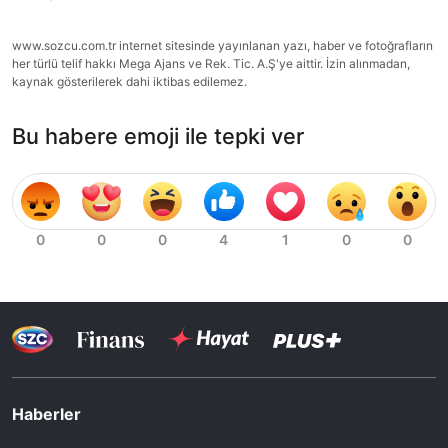
www.sozcu.com.tr internet sitesinde yayınlanan yazı, haber ve fotoğrafların
her türlü telif hakkı Mega Ajans ve Rek. Tic. A.Ş'ye aittir. İzin alınmadan,
kaynak gösterilerek dahi iktibas edilemez.
Bu habere emoji ile tepki ver
Haberler