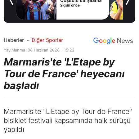
ak
Coşkulu karşılama
2 gün önce
Haberler
-
Diğer Sporlar
Yayınlanma :
06 Haziran 2026 - 15:22
Marmaris'te 'L'Etape by
Tour de France' heyecanı
başladı
Marmaris'te "L'Etape by Tour de France"
bisiklet festivali kapsamında halk sürüşü
yapıldı