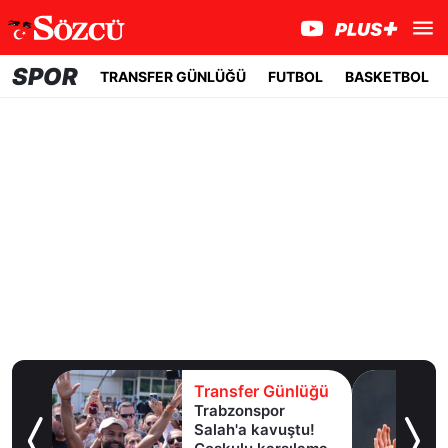
SPOR
TRANSFER GÜNLÜĞÜ
FUTBOL
BASKETBOL
lüğü
Transfer Günlüğü
dan
Trabzonspor
e
Salah'a kavuştu!