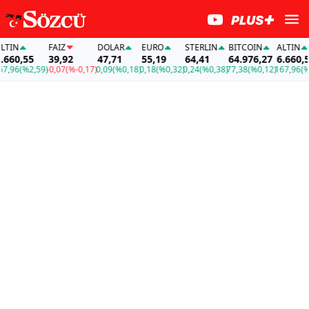
IN
FAİZ
DOLAR
EURO
STERLIN
BITCOIN
ALTIN
60,55
39,92
47,71
55,19
64,41
64.976,27
6.660,55
96
(%2,59)
-0,07
(%-0,17)
0,09
(%0,18)
0,18
(%0,32)
0,24
(%0,38)
77,38
(%0,12)
167,96
(%2,