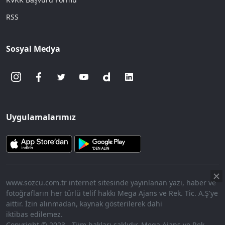
RSS
Sosyal Medya
Uygulamalarımız
www.sozcu.com.tr internet sitesinde yayınlanan yazı, haber ve
fotoğrafların her türlü telif hakkı Mega Ajans ve Rek. Tic. A.Ş'ye
aittir. İzin alınmadan, kaynak gösterilerek dahi
iktibas edilemez.
Copyright © 2023 - Tüm hakları saklıdır. Mega Ajans ve Rek.