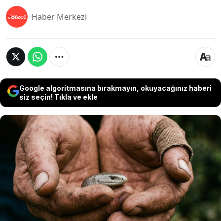
Haber Merkezi
Google algoritmasına bırakmayın, okuyacağınız haberi
siz seçin! Tıkla ve ekle
Havalardan ısınmasıyla birlikte doğada boy
göstermeye başlayan ve dış görünüşü nedeniyle
yılanla karıştırılan oluklu kertenkeleler,
bilgisizliğin kurbanı oluyor. Uzmanlar, tamamen
zararsız olan ve tarım zararlılarıyla beslenen bu
'ayaksız dostlarımızın' ekosistem için hayati önem
taşıdığı konusunda vatandaşları uyardı.