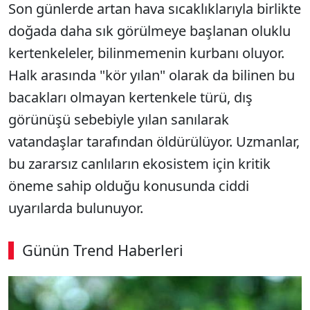
Son günlerde artan hava sıcaklıklarıyla birlikte
doğada daha sık görülmeye başlanan oluklu
kertenkeleler, bilinmemenin kurbanı oluyor.
Halk arasında "kör yılan" olarak da bilinen bu
bacakları olmayan kertenkele türü, dış
görünüşü sebebiyle yılan sanılarak
vatandaşlar tarafından öldürülüyor. Uzmanlar,
bu zararsız canlıların ekosistem için kritik
öneme sahip olduğu konusunda ciddi
uyarılarda bulunuyor.
Günün Trend Haberleri
00:02
/ 09:15
Sesi Aç