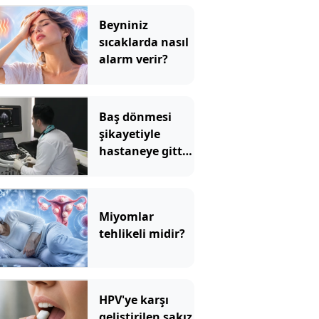
Beyniniz
sıcaklarda nasıl
alarm verir?
Baş dönmesi
şikayetiyle
hastaneye gitti:
Literatüre geçti!
Türkiye'de ilk
Miyomlar
tehlikeli midir?
HPV'ye karşı
geliştirilen sakız