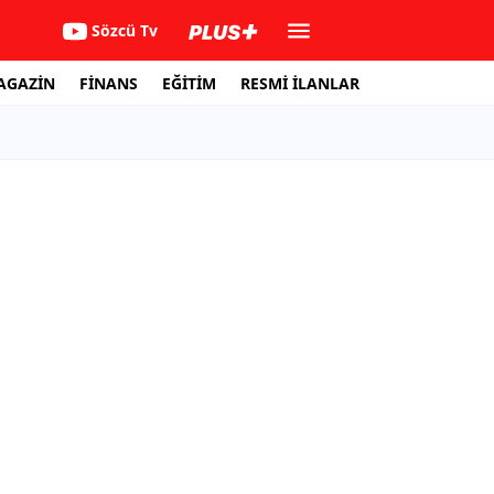
Sözcü Tv
AGAZİN
FİNANS
EĞİTİM
RESMİ İLANLAR