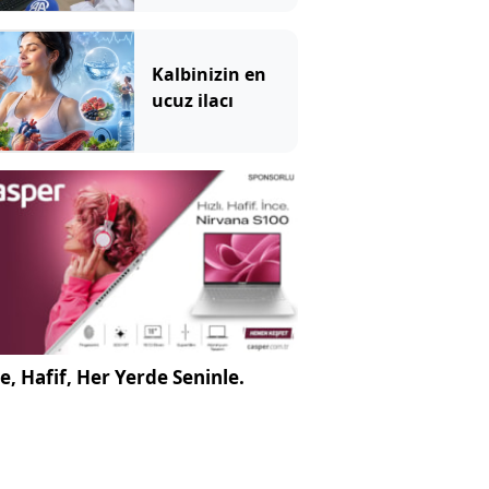
Kalbinizin en
ucuz ilacı
e, Hafif, Her Yerde Seninle.