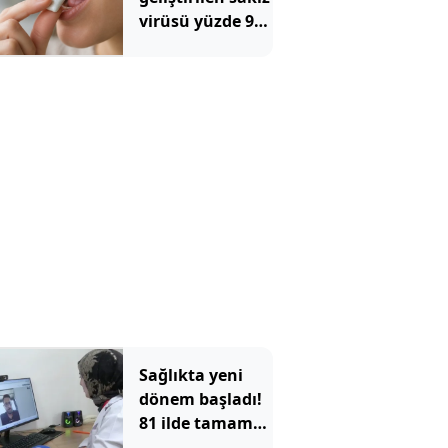
virüsü yüzde 93
azalttı
Sağlıkta yeni
dönem başladı!
81 ilde tamamen
ücretsiz