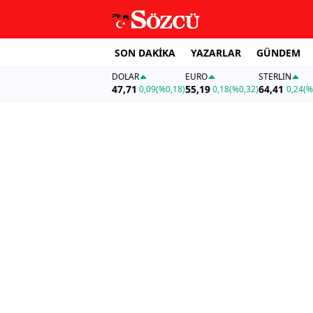
SON DAKİKA
YAZARLAR
GÜNDEM
DOLAR
EURO
STERLIN
47,71
55,19
64,41
0,09
(%0,18)
0,18
(%0,32)
0,24
(%