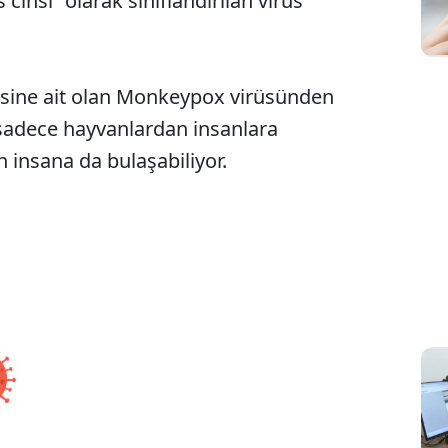
insi” olarak sınıflandırılan virüs
esine ait olan Monkeypox virüsünden
 sadece hayvanlardan insanlara
 insana da bulaşabiliyor.