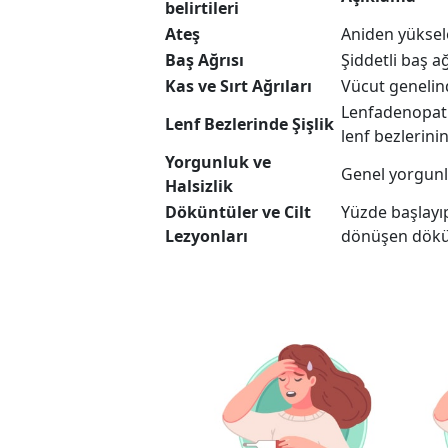
belirtileri
Ateş
Aniden yüksele
Baş Ağrısı
Şiddetli baş ağ
Kas ve Sırt Ağrıları
Vücut genelind
Lenfadenopati,
Lenf Bezlerinde Şişlik
lenf bezlerini
Yorgunluk ve
Genel yorgunlu
Halsizlik
Döküntüler ve Cilt
Yüzde başlayı
Lezyonları
dönüşen dökü