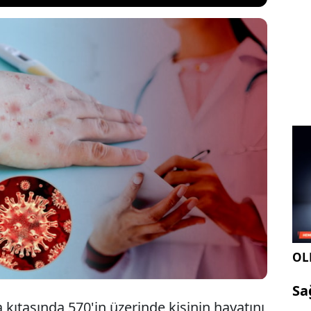
ta ve Batı Afrika'da kemirgen hayvanlar veya
eylerden bulaşan bir viral hastalık olmaktan çıkıp
hdit ediyor. Maymun çiçeği son bir haftada binlerce
 maymun çiçeği virüsü belirtileri hastalığı
5 ila 21 günde ortaya çıkabiliyor.
OLE
Sa
 kıtasında 570'in üzerinde kişinin hayatını