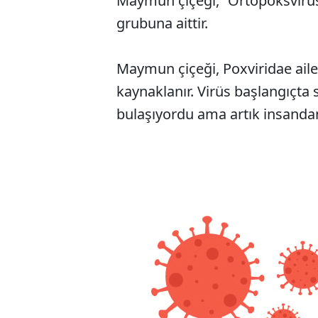
Maymun çiçeği, “Ortopoksvirüs c
grubuna aittir.
Maymun çiçeği, Poxviridae ail
kaynaklanır. Virüs başlangıçta
bulaşıyordu ama artık insandan