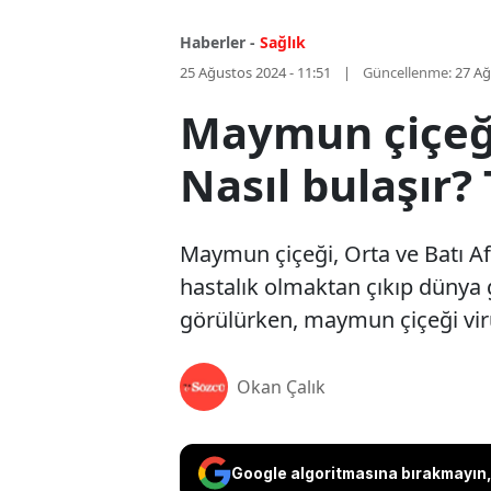
Haberler -
Sağlık
25 Ağustos 2024 - 11:51
Güncellenme:
27 Ağ
Maymun çiçeği 
Nasıl bulaşır?
Maymun çiçeği, Orta ve Batı Af
hastalık olmaktan çıkıp dünya g
görülürken, maymun çiçeği virüs
Okan Çalık
Google algoritmasına bırakmayın, 