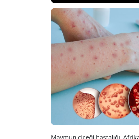
Maymun çiçeği, Or
enfekte olmuş bir
dünya genelini te
kişide görülürken,
kaptıktan sonraki 
Maymun çiçeği hastalığı, Afrika