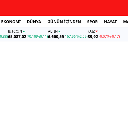
EKONOMİ
DÜNYA
GÜNÜN İÇİNDEN
SPOR
HAYAT
M
BITCOIN
ALTIN
FAİZ
65.087,02
6.660,55
39,92
0,38)
70,10
(%0,11)
167,96
(%2,59)
-0,07
(%-0,17)