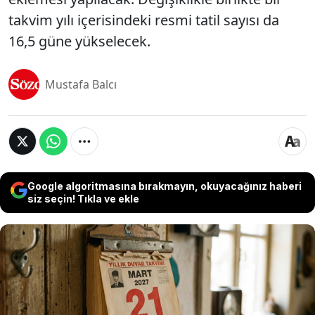
takvim yılı içerisindeki resmi tatil sayısı da
16,5 güne yükselecek.
Mustafa Balcı
Google algoritmasına bırakmayın, okuyacağınız haberi
siz seçin! Tıkla ve ekle
AKP'nin geçtiğimiz aylarda kamuoyuna duyurduğu
ve 'Nevruz' kutlamalarının yapıldığı 21 Mart'ın resmi
tatil olarak ilan edilmesini içeren yasal düzenleme
ekim ayında TBMM'ye sunulacak. Hazırlanan taslak
çalışmada son aşamaya gelindiği öğrenilirken,