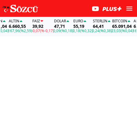
ALTIN
FAİZ
DOLAR
EURO
STERLIN
BITCOIN
ALTI
4
6.660,55
39,92
47,71
55,19
64,41
65.091,04
6.66
4)
167,96
(%2,59)
-0,07
(%-0,17)
0,09
(%0,18)
0,18
(%0,32)
0,24
(%0,38)
23,03
(%0,04)
167,9