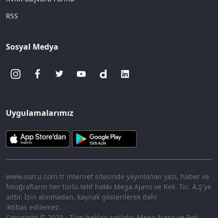
RSS
Sosyal Medya
Uygulamalarımız
www.sozcu.com.tr internet sitesinde yayınlanan yazı, haber ve
fotoğrafların her türlü telif hakkı Mega Ajans ve Rek. Tic. A.Ş'ye
aittir. İzin alınmadan, kaynak gösterilerek dahi
iktibas edilemez.
Copyright © 2023 - Tüm hakları saklıdır. Mega Ajans ve Rek.