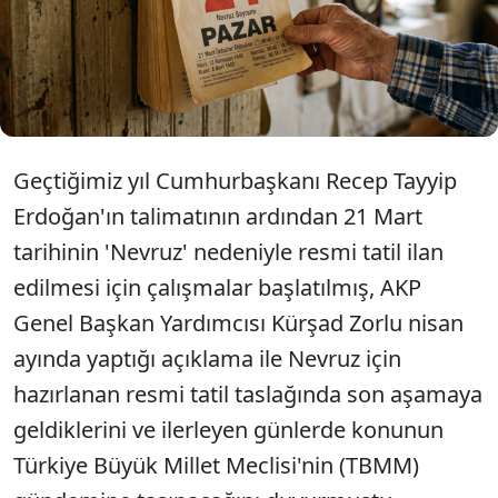
teklifin kabul edilmesiyle birlikte Türkiye'de
yürürlükte olan Ulusal Bayram ve Genel Tatiller
Hakkında Kanun'a 10. tarih eklemesi yapılacak.
Değişiklikle birlikte bir takvim yılı içerisindeki resmi
tatil sayısı da 16,5 güne yükselecek.
Geçtiğimiz yıl Cumhurbaşkanı Recep Tayyip
Erdoğan'ın talimatının ardından 21 Mart
tarihinin 'Nevruz' nedeniyle resmi tatil ilan
edilmesi için çalışmalar başlatılmış, AKP
Genel Başkan Yardımcısı Kürşad Zorlu nisan
ayında yaptığı açıklama ile Nevruz için
hazırlanan resmi tatil taslağında son aşamaya
geldiklerini ve ilerleyen günlerde konunun
Türkiye Büyük Millet Meclisi'nin (TBMM)