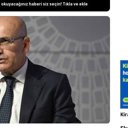
okuyacağınız haberi siz seçin! Tıkla ve ekle
akanı Mehmet Şimşek, küresel şoklar ve savaşın
 ekonomi programının sürdüğünü belirterek,
inin birkaç aylık gecikmeyle devam edeceğini
n hedefin altında kalacağını vurgulayan Şimşek,
 dengesi konusunda da “endişeye mahal yok” mesajı
Kir