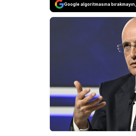
Google algoritmasına bırakmayın, 
Hazine ve Maliye B
etkilerine rağmen
dezenflasyon sürec
söyledi. Cari açığı
rezervler ve bütçe
verdi.