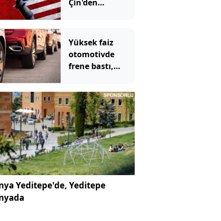
Çin'den
misilleme
gecikmedi
Yüksek faiz
otomotivde
frene bastı,
daralma
derinleşebilir
ya Yeditepe'de, Yeditepe
nyada