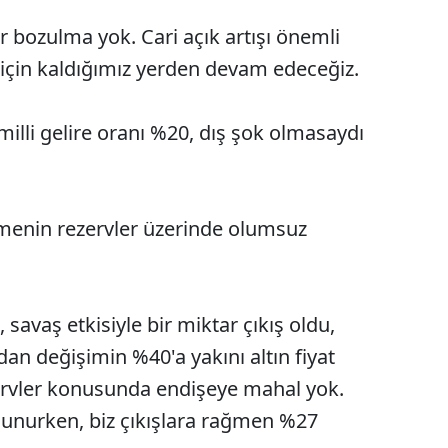
r bozulma yok. Cari açık artışı önemli
için kaldığımız yerden devam edeceğiz.
milli gelire oranı %20, dış şok olmasaydı
ilemenin rezervler üzerinde olumsuz
 savaş etkisiyle bir miktar çıkış oldu,
an değişimin %40'a yakını altın fiyat
rvler konusunda endişeye mahal yok.
lunurken, biz çıkışlara rağmen %27