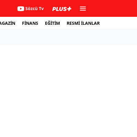
Sözcü Tv
AGAZİN
FİNANS
EĞİTİM
RESMİ İLANLAR