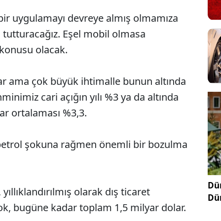
ik bir uygulamayı devreye almış olmamıza
 tutturacağız. Eşel mobil olmasa
 konusu olacak.
var ama çok büyük ihtimalle bunun altında
hminimiz cari açığın yılı %3 ya da altında
lar ortalaması %3,3.
r petrol şokuna rağmen önemli bir bozulma
Dün
 yıllıklandırılmış olarak dış ticaret
Dü
k, bugüne kadar toplam 1,5 milyar dolar.