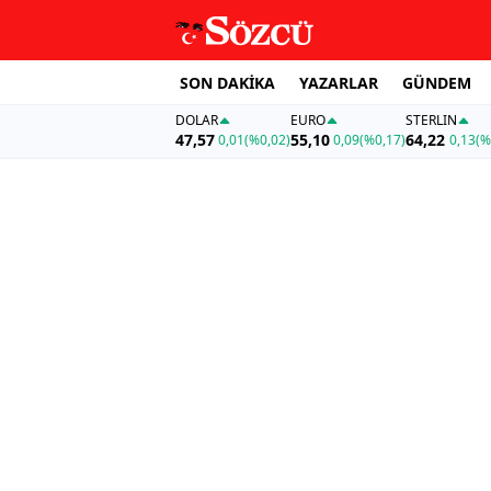
SON DAKİKA
YAZARLAR
GÜNDEM
DOLAR
EURO
STERLIN
47,57
55,10
64,22
0,01
(%0,02)
0,09
(%0,17)
0,13
(%