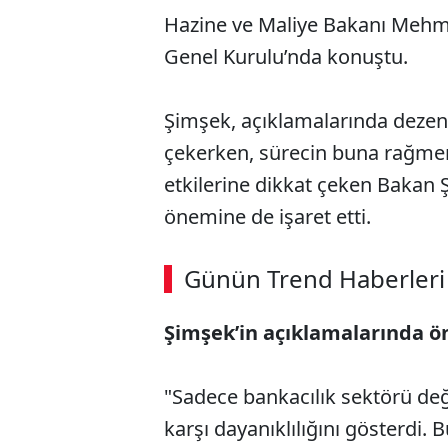
Hazine ve Maliye Bakanı Mehmet
Genel Kurulu’nda konuştu.
Şimşek, açıklamalarında dezen
çekerken, sürecin buna rağme
etkilerine dikkat çeken Bakan 
önemine de işaret etti.
ABERİ OKU
➜
Günün Trend Haberleri
Şimşek’in açıklamalarında ön
SÖZCÜ SON DAKİKA
"Sadece bankacılık sektörü değ
karşı dayanıklılığını gösterdi. 