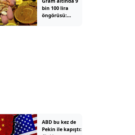
Gram altında 9
bin 100 lira
öngörüsü:
Yükseliş için o
tarihe işaret
edildi
ABD bu kez de
Pekin ile kapıştı: