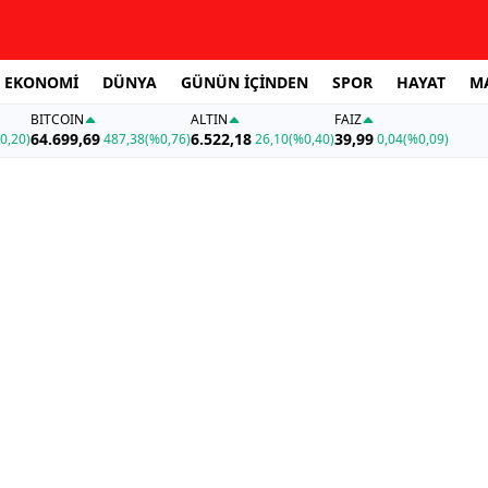
EKONOMİ
DÜNYA
GÜNÜN İÇİNDEN
SPOR
HAYAT
M
BITCOIN
ALTIN
FAİZ
64.699,69
6.522,18
39,99
0,20)
487,38
(%0,76)
26,10
(%0,40)
0,04
(%0,09)