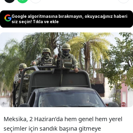
Google algoritmasına bırakmayın, okuyacağınız haberi
siz seçin! Tıkla ve ekle
Meksika tarihinin şiddet dozu en yüksek
seçimine günler kaldı. Çok sayıda aday silahlı
saldırılar sonucu öldürüldü, yarışa devam
edenler ise ölümle burun buruna kampanya
yürütüyor.
Meksika, 2 Haziran’da hem genel hem yerel
seçimler için sandık başına gitmeye