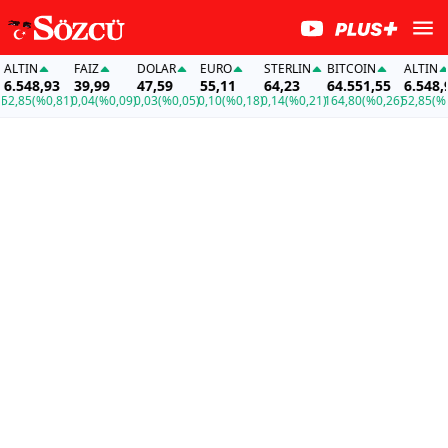
IN
FAİZ
DOLAR
EURO
STERLIN
BITCOIN
ALTIN
48,93
39,99
47,59
55,11
64,23
64.551,55
6.548,93
5
(%0,81)
0,04
(%0,09)
0,03
(%0,05)
0,10
(%0,18)
0,14
(%0,21)
164,80
(%0,26)
52,85
(%0,81)
0