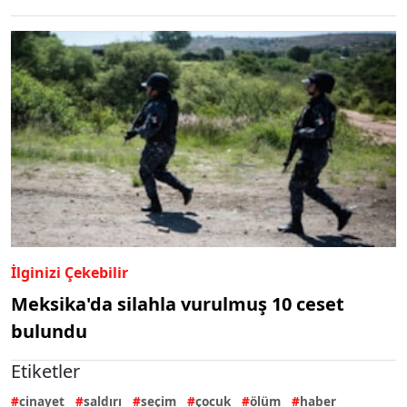
İlginizi Çekebilir
Meksika'da silahla vurulmuş 10 ceset
bulundu
Etiketler
cinayet
saldırı
seçim
çocuk
ölüm
haber