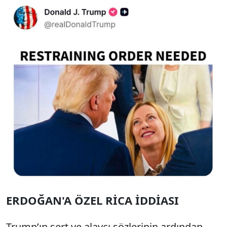
ERDOĞAN'A ÖZEL RİCA İDDİASI
Trump’ın sert ve alaycı sözlerinin ardından