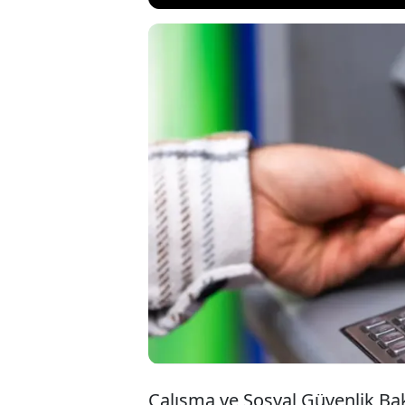
Milyonlarca emekl
ödemelerinde tak
gününde sıra 4C'l
maaş ve ikramiye d
Kur emeklileri içi
Çalışma ve Sosyal Güvenlik Ba