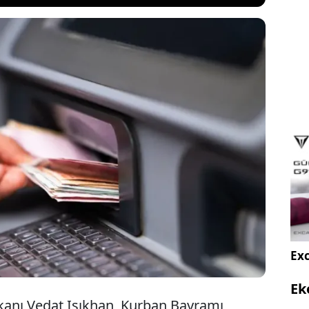
inin beklediği Kurban Bayramı ikramiyesi ve maaş
vim işlemeye devam ediyor. Ödemelerin dördüncü
i memur emeklilerine geldi. Memur emeklileri
ahil bu ay en az 31 bin 772 TL alırken; SSK ve Bağ-
n de süreç devam ediyor.
Exc
Ek
kanı Vedat Işıkhan, Kurban Bayramı