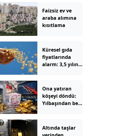
Faizsiz ev ve
araba alımına
kısıtlama
Küresel gıda
fiyatlarında
alarm: 3,5 yılın
zirvesi görüldü
Ona yatıran
köşeyi döndü:
Yılbaşından beri
en çok
kazandıran oldu
Altında taşlar
yerinden