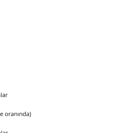
nlar
se oranında)
nlar