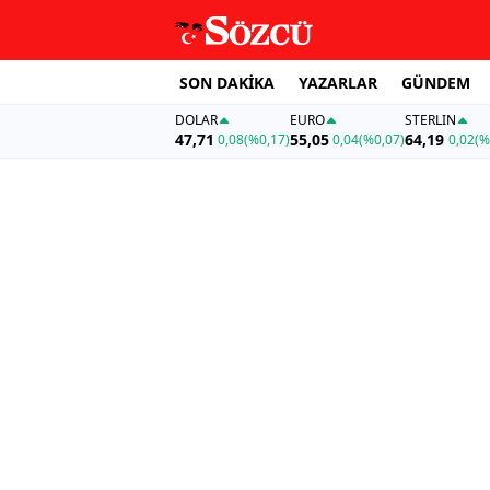
SON DAKİKA
YAZARLAR
GÜNDEM
DOLAR
EURO
STERLIN
47,71
55,05
64,19
0,08
(%0,17)
0,04
(%0,07)
0,02
(%