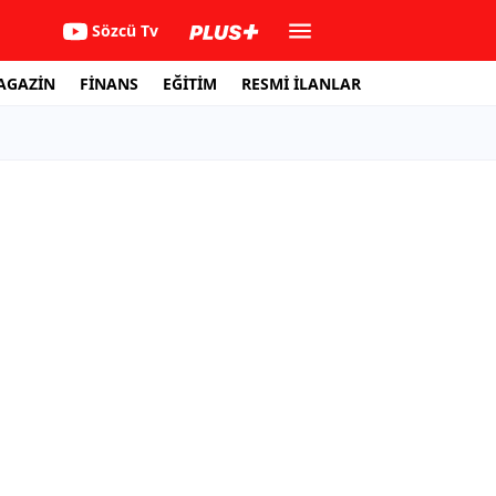
Sözcü Tv
AGAZİN
FİNANS
EĞİTİM
RESMİ İLANLAR