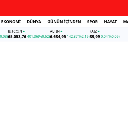
EKONOMİ
DÜNYA
GÜNÜN İÇİNDEN
SPOR
HAYAT
M
BITCOIN
ALTIN
FAİZ
65.053,76
6.634,95
39,99
0,03)
401,36
(%0,62)
142,37
(%2,19)
0,04
(%0,09)