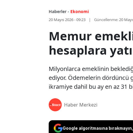
Haberler -
Ekonomi
20 Mayıs 2026 - 09:23
Güncellenme:
20 Mayı
Memur emeklil
hesaplara yatı
Milyonlarca emeklinin bekled
ediyor. Ödemelerin dördüncü g
ikramiye dahil bu ay en az 31 b
Haber Merkezi
Google algoritmasına bırakmayın, 