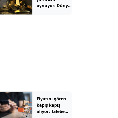
oynuyor: Dünya
devinden 22 ay
sonra tarihi
hamle
Fiyatını gören
kapış kapış
alıyor: Talebe
stok yetişmiyor