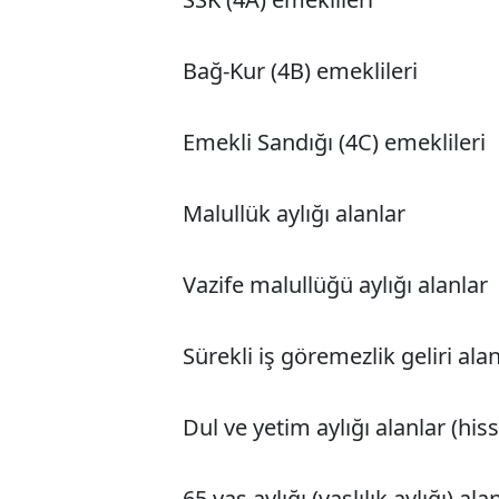
Bağ-Kur (4B) emeklileri
Emekli Sandığı (4C) emeklileri
Malullük aylığı alanlar
Vazife malullüğü aylığı alanlar
Sürekli iş göremezlik geliri ala
Dul ve yetim aylığı alanlar (his
65 yaş aylığı (yaşlılık aylığı) ala