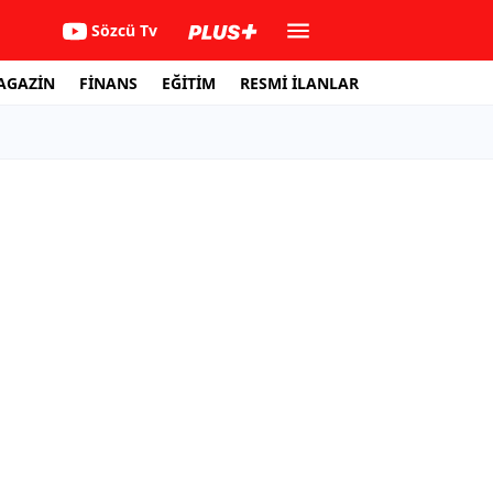
Sözcü Tv
AGAZİN
FİNANS
EĞİTİM
RESMİ İLANLAR