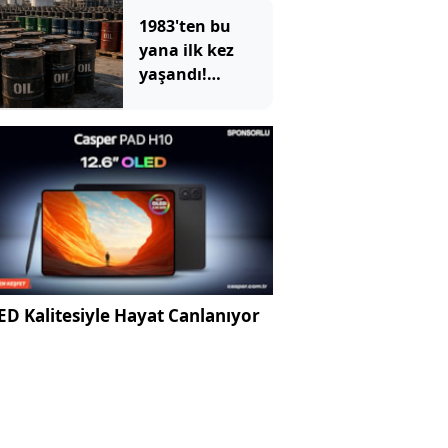
1983'ten bu
yana ilk kez
yaşandı!
ABD'nin devasa
depoları hızla
eriyor
D Kalitesiyle Hayat Canlanıyor