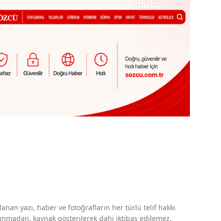
nan yazı, haber ve fotoğrafların her türlü telif hakkı
 alınmadan, kaynak gösterilerek dahi iktibas edilemez.