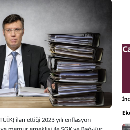
mur ve memur emeklileri ile SGK ve Bağ-Kur
erinin zam oranı belli oldu. Peki maaş zamları TÜİK
ine göre değil de ENAG'a göre hesaplansaydı ne
?
İnc
Ek
ÜİK) ilan ettiği 2023 yılı enflasyon
r ve memur emeklisi ile SGK ve Bağ-Kur