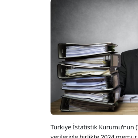
2024 me
emeklil
veriler
olacaktı
Türkiye İstatistik Kurumu’nun (T
verileriyle birlikte 2024 memu