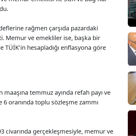
ldu.
eflerine rağmen çarşıda pazardaki
i. Memur ve emekliler ise, başka bir
e TÜİK'in hesapladığı enflasyona göre
 maaşına temmuz ayında refah payı ve
e 6 oranında toplu sözleşme zammı
93 civarında gerçekleşmesiyle, memur ve