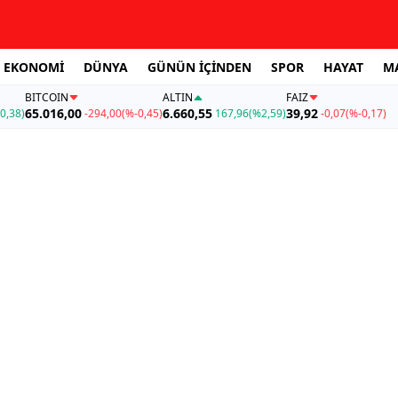
EKONOMİ
DÜNYA
GÜNÜN İÇİNDEN
SPOR
HAYAT
M
BITCOIN
ALTIN
FAİZ
65.016,00
6.660,55
39,92
0,38)
-294,00
(%-0,45)
167,96
(%2,59)
-0,07
(%-0,17)