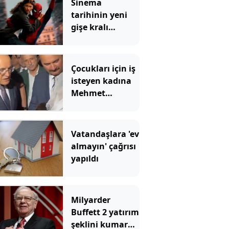
Sinema
tarihinin yeni
gişe kralı
Örümcek Adam
rekoru yıktı
geçti
Çocukları için iş
isteyen kadına
Mehmet
Şimşek'ten
Kürtçe cevap
Vatandaşlara 'ev
almayın' çağrısı
yapıldı
Milyarder
Buffett 2 yatırım
şeklini kumara