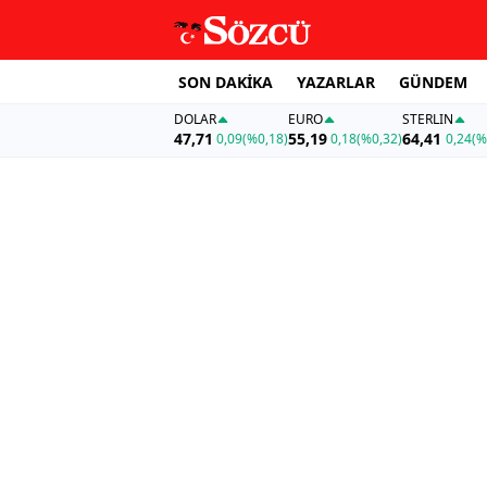
SON DAKİKA
YAZARLAR
GÜNDEM
DOLAR
EURO
STERLIN
47,71
55,19
64,41
0,09
(%0,18)
0,18
(%0,32)
0,24
(%