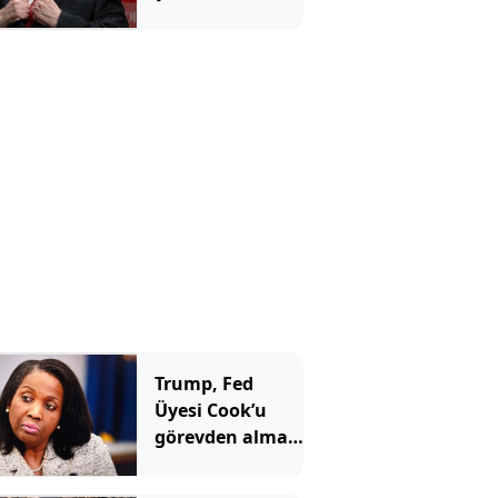
benzetti ve tüm
yatırımcılara
aynı mesajı
verdi
Trump, Fed
Üyesi Cook’u
görevden alma
girişimini
yeniden başlattı