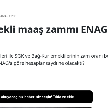
2024 - 13:00
kli maaş zammı ENAG'a
i ile SGK ve Bağ-Kur emeklilerinin zam oranı bel
ENAG'a göre hesaplansaydı ne olacaktı?
okuyacağınız haberi siz seçin! Tıkla ve ekle