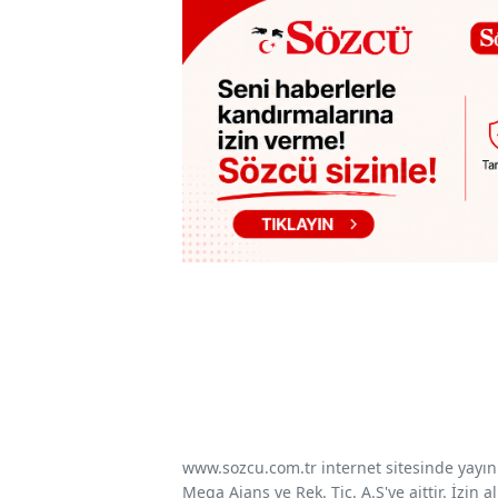
www.sozcu.com.tr internet sitesinde yayınla
Mega Ajans ve Rek. Tic. A.Ş'ye aittir. İzin