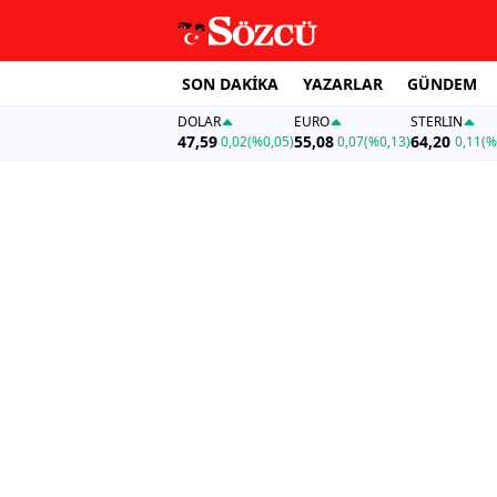
SON DAKİKA
YAZARLAR
GÜNDEM
DOLAR
EURO
STERLIN
47,59
55,08
64,20
0,02
(%0,05)
0,07
(%0,13)
0,11
(%