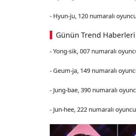
- Hyun-ju, 120 numaralı oyunc
ABERİ OKU
➜
Günün Trend Haberleri
- Yong-sik, 007 numaralı oyunc
SÖZCÜ SON DAKİKA
- Geum-ja, 149 numaralı oyun
- Jung-bae, 390 numaralı oyun
- Jun-hee, 222 numaralı oyuncu