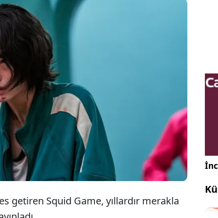
ül 2021 tarihinde yayınlanan ve tüm dünyada
omen haline gelen Netflix dizisi Squid Game'in
akla beklenen 2. sezonu bugün yayınlandı.
İnc
Kü
es getiren Squid Game, yıllardır merakla
yınladı.