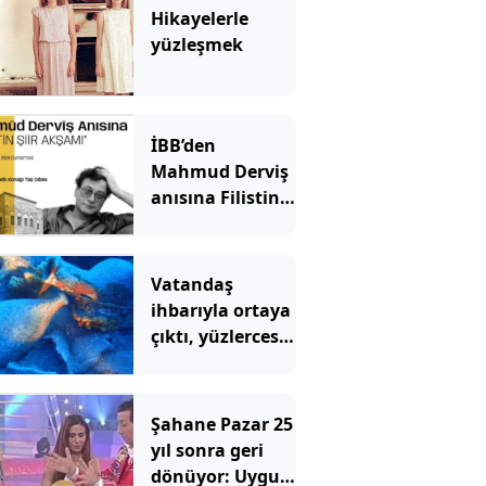
Hikayelerle
yüzleşmek
İBB’den
Mahmud Derviş
anısına Filistin
Şiir akşamı
Vatandaş
ihbarıyla ortaya
çıktı, yüzlercesi
gün yüzüne
çıkarıldı
Şahane Pazar 25
yıl sonra geri
dönüyor: Uygur