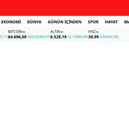
EKONOMİ
DÜNYA
GÜNÜN İÇİNDEN
SPOR
HAYAT
M
BITCOIN
ALTIN
FAİZ
64.696,00
6.528,19
39,99
0,17)
560,00
(%0,87)
32,10
(%0,49)
0,04
(%0,09)