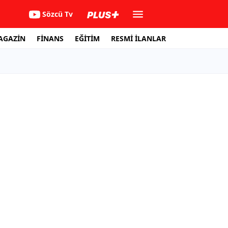
Sözcü Tv
AGAZİN
FİNANS
EĞİTİM
RESMİ İLANLAR