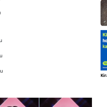
u
u
cu
cu
Kir