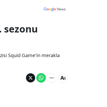
. sezonu
izisi Squid Game'in merakla