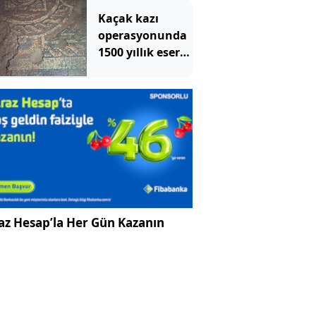
rotasını müziğe
Kaçak kazı
de çevirdi
operasyonunda
1500 yıllık eser
ele geçirildi
az Hesap’la Her Gün Kazanın