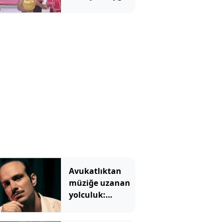
Kardeşler efsane
programı
sahneye taşıyor
Avukatlıktan
müziğe uzanan
yolculuk:
Mesleğini
bırakmadı,