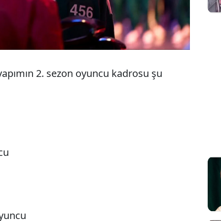
 yapımın 2. sezon oyuncu kadrosu şu
cu
oyuncu