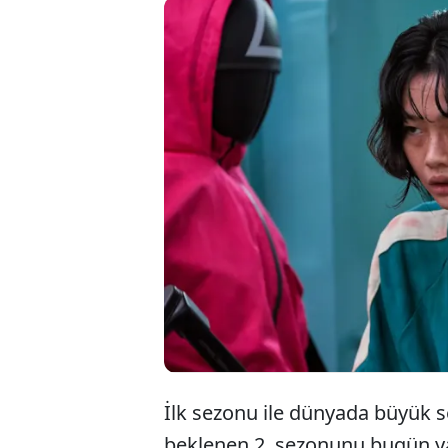
Eyl
fen
mer
İlk sezonu ile dünyada büyük s
beklenen 2. sezonunu bugün ya