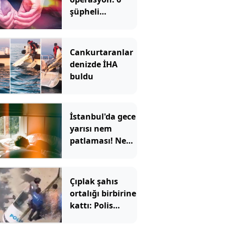
şüpheli
tutuklandı
Cankurtaranlar
denizde İHA
buldu
İstanbul'da gece
yarısı nem
patlaması! Nem
oranı yüzde 96'yı
bulacak
Çıplak şahıs
ortalığı birbirine
kattı: Polis
aracını da