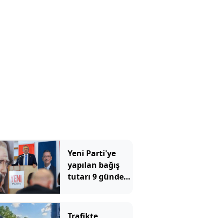
tekmeledi
Yeni Parti'ye
yapılan bağış
tutarı 9 günde
300 milyonu
geçti
Trafikte