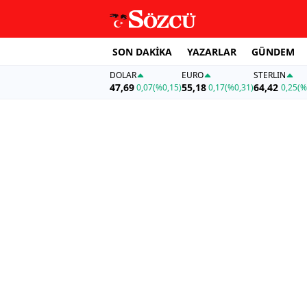
SON DAKİKA
YAZARLAR
GÜNDEM
DOLAR
EURO
STERLIN
47,69
55,18
64,42
0,07
(%0,15)
0,17
(%0,31)
0,25
(%