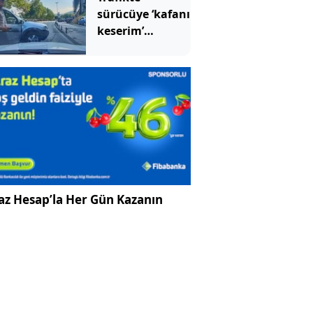
sürücüye ‘kafanı
keserim’
demişti! Cezası
belli oldu
az Hesap’la Her Gün Kazanın