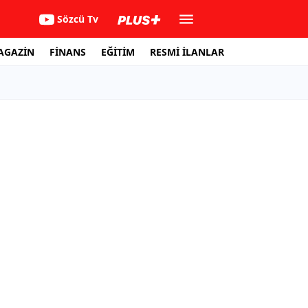
Sözcü Tv
AGAZİN
FİNANS
EĞİTİM
RESMİ İLANLAR