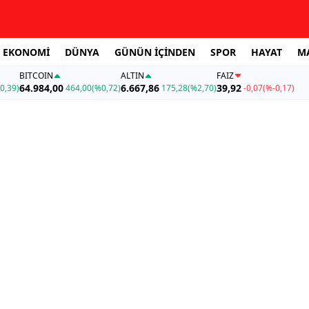
EKONOMİ
DÜNYA
GÜNÜN İÇİNDEN
SPOR
HAYAT
M
BITCOIN
ALTIN
FAİZ
64.984,00
6.667,86
39,92
0,39)
464,00
(%0,72)
175,28
(%2,70)
-0,07
(%-0,17)