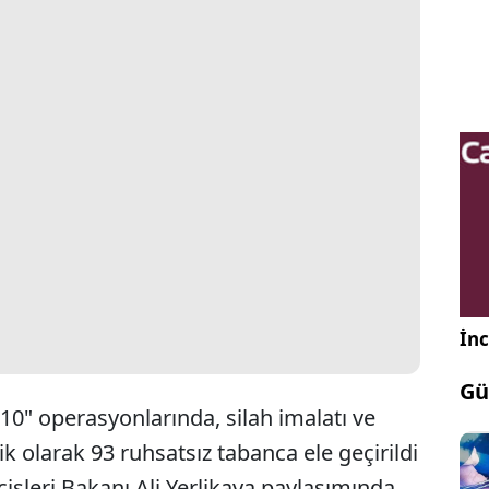
İnc
Gü
-10" operasyonlarında, silah imalatı ve
ik olarak 93 ruhsatsız tabanca ele geçirildi
İçişleri Bakanı Ali Yerlikaya paylaşımında