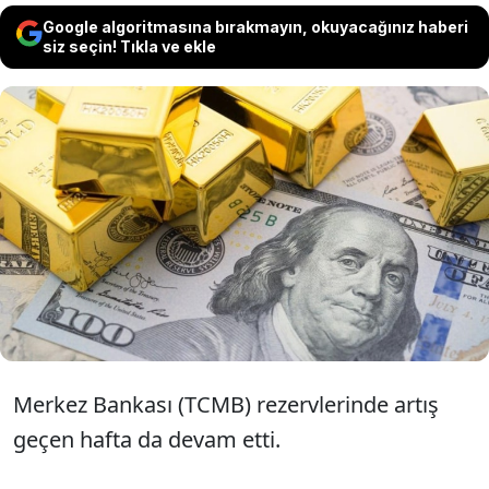
Google algoritmasına bırakmayın, okuyacağınız haberi
siz seçin! Tıkla ve ekle
Merkez Bankası'nın rezervleri geçen
hafta brütte 1,5 milyar dolar düşüşle
139,6 milyar dolar, nette 2,6 milyar dolar
düşüşle 32,3 milyar dolar oldu.
Merkez Bankası (TCMB) rezervlerinde artış
geçen hafta da devam etti.