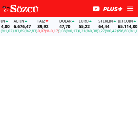
ALTIN
FAİZ
DOLAR
EURO
STERLIN
BITCOIN
A
80
6.676,47
39,92
47,70
55,22
64,44
65.114,80
6
1,02)
183,89
(%2,83)
-0,07
(%-0,17)
0,08
(%0,17)
0,21
(%0,38)
0,27
(%0,42)
656,80
(%1,02)
1