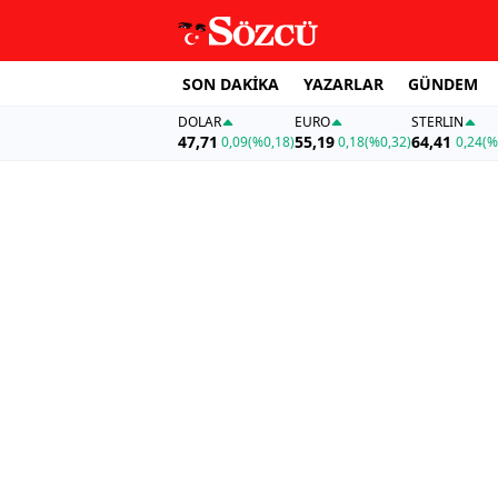
SON DAKİKA
YAZARLAR
GÜNDEM
DOLAR
EURO
STERLIN
47,71
55,19
64,41
0,09
(%0,18)
0,18
(%0,32)
0,24
(%