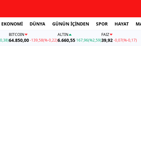
EKONOMİ
DÜNYA
GÜNÜN İÇİNDEN
SPOR
HAYAT
M
BITCOIN
ALTIN
FAİZ
64.850,00
6.660,55
39,92
0,38)
-139,58
(%-0,22)
167,96
(%2,59)
-0,07
(%-0,17)