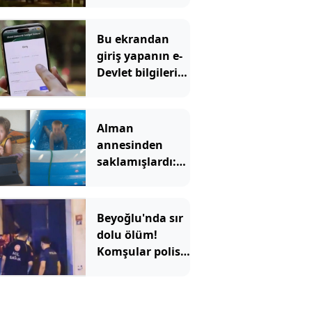
Arabistan'ı
vurdu
Bu ekrandan
giriş yapanın e-
Devlet bilgileri
uçup gidiyor
Alman
annesinden
saklamışlardı:
Hepsi
babaannesinin
telefonundan
Beyoğlu'nda sır
çıktı
dolu ölüm!
Komşular polisi
arayınca ortaya
çıktı