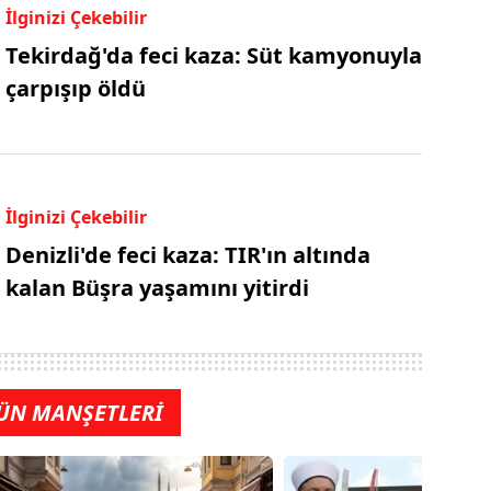
İlginizi Çekebilir
Tekirdağ'da feci kaza: Süt kamyonuyla
çarpışıp öldü
İlginizi Çekebilir
Denizli'de feci kaza: TIR'ın altında
kalan Büşra yaşamını yitirdi
ÜN MANŞETLERİ