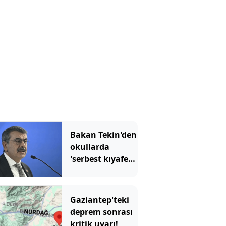
Bakan Tekin'den
okullarda
'serbest kıyafet'
açıklaması
Gaziantep'teki
deprem sonrası
kritik uyarı!