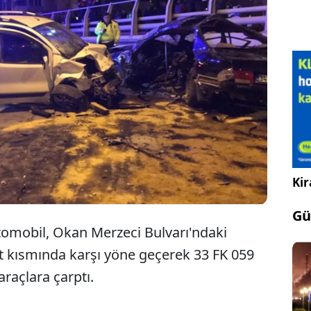
Mersin'in merkez Yenişehir ilçesinde 3 aracın
karıştığı trafik kazasında 2 kişi hayatını kaybetti,
4 kişi yaralandı.
Kir
Gü
tomobil, Okan Merzeci Bulvarı'ndaki
t kısmında karşı yöne geçerek 33 FK 059
 araçlara çarptı.