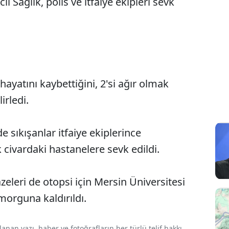
l Sağlık, polis ve itfaiye ekipleri sevk
 hayatını kaybettiğini, 2'si ağır olmak
irledi.
e sıkışanlar itfaiye ekiplerince
 civardaki hastanelere sevk edildi.
azeleri de otopsi için Mersin Üniversitesi
morguna kaldırıldı.
nan yazı, haber ve fotoğrafların her türlü telif hakkı