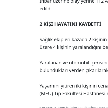
İhbar üzerine olay yerine 112 Aci
edildi.
2 KİŞİ HAYATINI KAYBETTİ
Sağlık ekipleri kazada 2 kişinin
üzere 4 kişinin yaralandığını bel
Yaralanan ve otomobil içerisind
bulundukları yerden çıkarılarak
Yaşamını yitiren iki kişinin cen
(MEÜ) Tıp Fakültesi Hastanesi 
www.sozcu.com.tr internet sitesinde yayınla