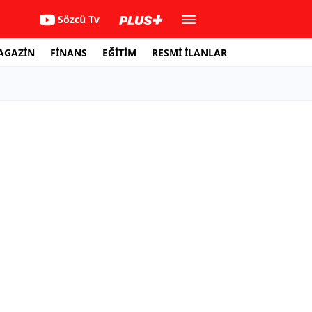
Sözcü Tv
AGAZİN
FİNANS
EĞİTİM
RESMİ İLANLAR