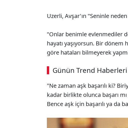
Uzerli, Avşar'ın "Seninle neden
"Onlar benimle evlenmediler de
hayatı yaşıyorsun. Bir dönem h
göre hataları bilmeyerek yapm
ABERİ OKU
➜
Günün Trend Haberleri
"Ne zaman aşk başarılı ki? Bir
SÖZCÜ SON DAKİKA
kadar birlikte olunca başarı mı
Bence aşk için başarılı ya da ba