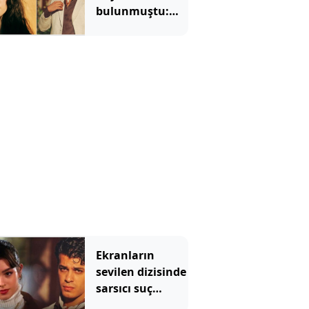
bulunmuştu:
Ülkü Hilal
Çiftçi'nin
menajerlik
şirketinden
açıklama
Ekranların
sevilen dizisinde
sarsıcı suç
duyurusu! ‘Reşit