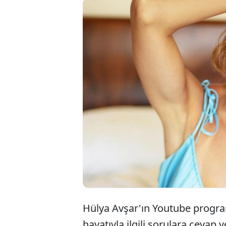
2011-2014 y
dizisinde c
Meryem Uze
evlenmedile
Hülya Avşar'ın Youtube progra
hayatıyla ilgili sorulara cevap v