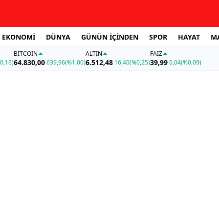
EKONOMİ
DÜNYA
GÜNÜN İÇİNDEN
SPOR
HAYAT
M
BITCOIN
ALTIN
FAİZ
64.830,00
6.512,48
39,99
0,16)
639,96
(%1,00)
16,40
(%0,25)
0,04
(%0,09)