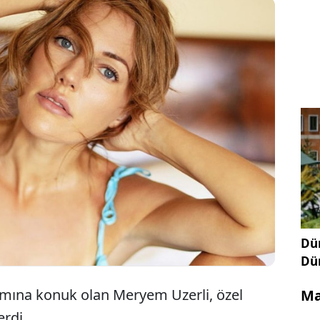
ılları arasında ekrana gelen 'Muhteşem Yüzyıl'
anlandırdığı 'Hürrem Sultan' karakteriyle ünlenen
rli, konuk olduğu bir programda "Seninle neden
r?" sorusuna yanıt verdi.
Dün
Dü
mına konuk olan Meryem Uzerli, özel
Ma
erdi.