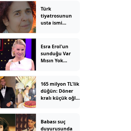
Türk
tiyatrosunun
usta ismi
Bilgesu Erenus
83 yaşında
hayatını
Esra Erol'un
kaybetti
sunduğu Var
Mısın Yok
Musun yayın
akışından
çıkarıldı: Yeni
165 milyon TL'lik
bölüm tarihi
düğün: Döner
açıklandı
kralı küçük oğlu
için kesenin
ağzını açtı
Babası suç
duyurusunda