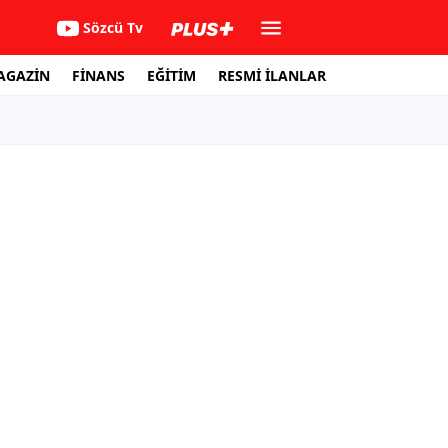
Sözcü Tv
AGAZİN
FİNANS
EĞİTİM
RESMİ İLANLAR