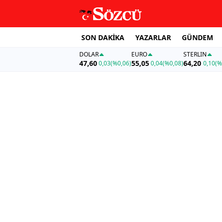
SON DAKİKA
YAZARLAR
GÜNDEM
DOLAR
EURO
STERLIN
47,60
55,05
64,20
0,03
(%0,06)
0,04
(%0,08)
0,10
(%