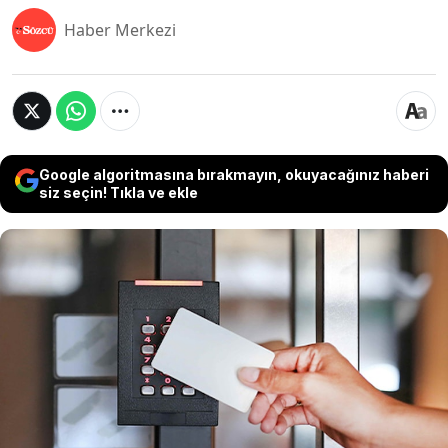
Haber Merkezi
Google algoritmasına bırakmayın, okuyacağınız haberi
siz seçin! Tıkla ve ekle
Yargıtay, işe gelmeyen bir çalışanın kartını
işyerindeymiş gibi okutarak usulsüz işlem yaptığı
belirlenen amirin işten çıkarılmasını haklı buldu.
Yüksek Mahkeme, işverenin güvenini sarsan bu
davranış nedeniyle yapılan feshin hukuka uygun
olduğuna karar verirken, amirin kıdem ve ihbar
tazminatı taleplerinin reddedilmesi gerektiğine
hükmetti.