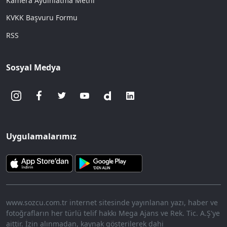
Kamera Aydınlatma Metni
KVKK Başvuru Formu
RSS
Sosyal Medya
Uygulamalarımız
www.sozcu.com.tr internet sitesinde yayınlanan yazı, haber ve
fotoğrafların her türlü telif hakkı Mega Ajans ve Rek. Tic. A.Ş'ye
aittir. İzin alınmadan, kaynak gösterilerek dahi