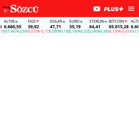
ALTIN
FAİZ
DOLAR
EURO
STERLIN
BITCOIN
ALTIN
6.660,55
39,92
47,71
55,19
64,41
65.015,28
6.660,
67,96
(%2,59)
-0,07
(%-0,17)
0,09
(%0,18)
0,18
(%0,32)
0,24
(%0,38)
-6,73
(%-0,01)
167,96
(