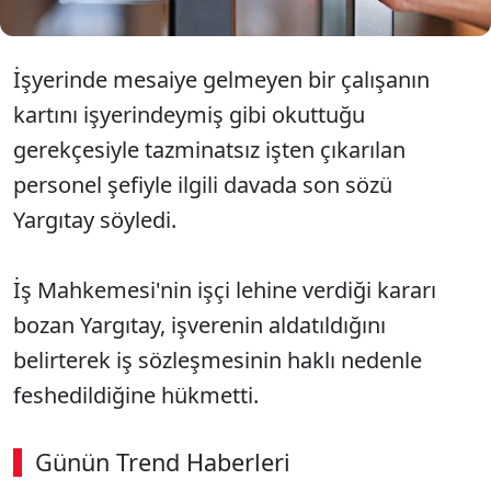
İşyerinde mesaiye gelmeyen bir çalışanın
kartını işyerindeymiş gibi okuttuğu
gerekçesiyle tazminatsız işten çıkarılan
personel şefiyle ilgili davada son sözü
Yargıtay söyledi.
İş Mahkemesi'nin işçi lehine verdiği kararı
bozan Yargıtay, işverenin aldatıldığını
belirterek iş sözleşmesinin haklı nedenle
feshedildiğine hükmetti.
Günün Trend Haberleri
00:02
/ 08:06