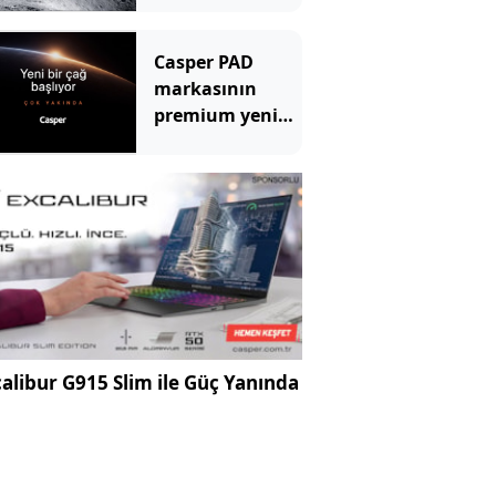
Casper PAD
markasının
premium yeni
üyesi için geri
sayım başladı
alibur G915 Slim ile Güç Yanında