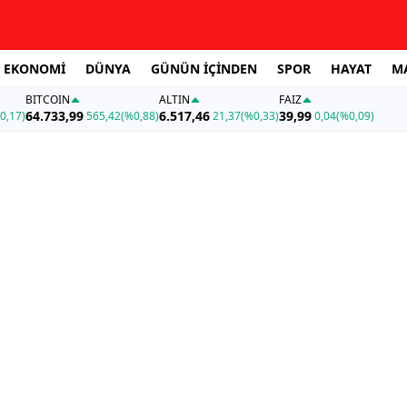
EKONOMİ
DÜNYA
GÜNÜN İÇİNDEN
SPOR
HAYAT
M
BITCOIN
ALTIN
FAİZ
64.733,99
6.517,46
39,99
0,17)
565,42
(%0,88)
21,37
(%0,33)
0,04
(%0,09)