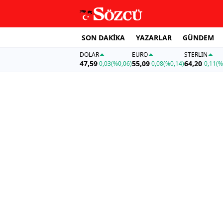
SON DAKİKA
YAZARLAR
GÜNDEM
DOLAR
EURO
STERLIN
47,59
55,09
64,20
0,03
(%0,06)
0,08
(%0,14)
0,11
(%