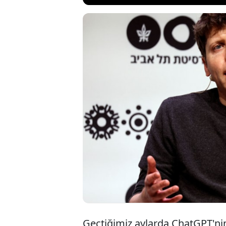
Yapay zekâ 
CEO'su Sam
çabuk uyum 
biraz korku
Geçtiğimiz aylarda ChatGPT'ni