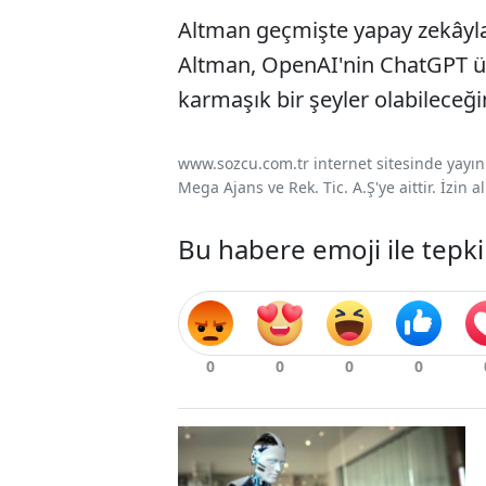
Altman geçmişte yapay zekâyla i
Altman, OpenAI'nin ChatGPT üze
karmaşık bir şeyler olabilece
www.sozcu.com.tr internet sitesinde yayınla
Mega Ajans ve Rek. Tic. A.Ş'ye aittir. İzin
Bu habere emoji ile tepki