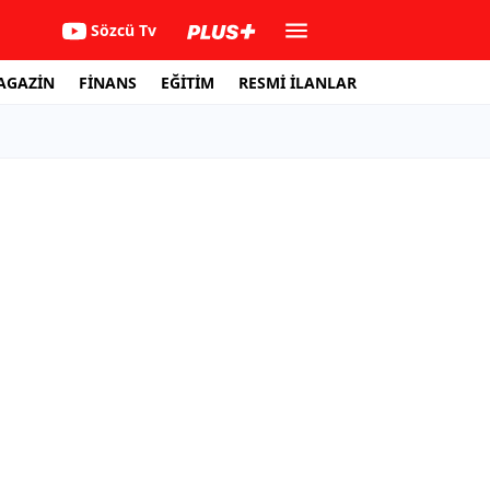
Sözcü Tv
AGAZİN
FİNANS
EĞİTİM
RESMİ İLANLAR