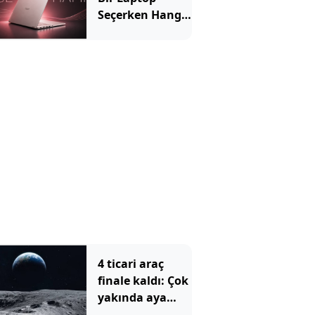
Seçerken Hangi
Özelliklere
Bakılmalı?
4 ticari araç
finale kaldı: Çok
yakında aya
gidecekler