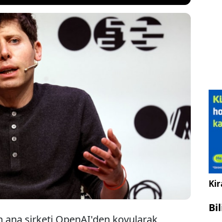
teknolojisinin önde gelen liderlerinden OpenAI
 Altman, toplumun yapay zekâ devrimine bu kadar
sağlamak zorunda kalmasının potansiyel olarak
tucu olduğunu söyledi.
Kir
Bi
n ana şirketi OpenAI'den kovularak