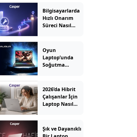
Bilgisayarlarda
Hızlı Onarım
Süreci Nasıl
İşler?
Oyun
Laptop’unda
Soğutma
Sistemi Rehberi
2026’da Hibrit
Çalışanlar İçin
Laptop Nasıl
Seçilir? Hangi
Özellikler
Önemli?
Şık ve Dayanıklı
Bir Laptop