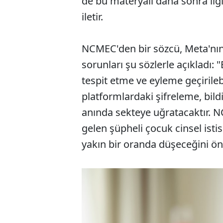
de bu materyali daha sonra ilgil
iletir.
NCMEC'den bir sözcü, Meta'nın
sorunları şu sözlerle açıkladı: 
tespit etme ve eyleme geçirile
platformlardaki şifreleme, bild
anında sekteye uğratacaktır. 
gelen şüpheli çocuk cinsel isti
yakın bir oranda düşeceğini ön