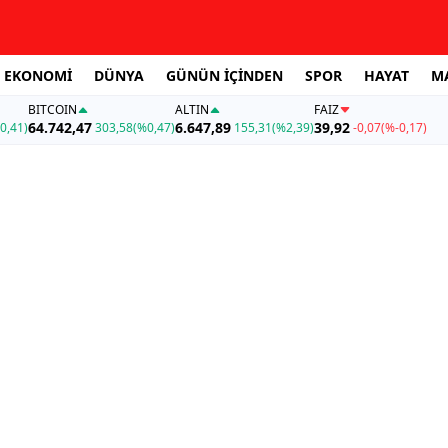
EKONOMİ
DÜNYA
GÜNÜN İÇİNDEN
SPOR
HAYAT
M
BITCOIN
ALTIN
FAİZ
64.742,47
6.647,89
39,92
0,41)
303,58
(%0,47)
155,31
(%2,39)
-0,07
(%-0,17)