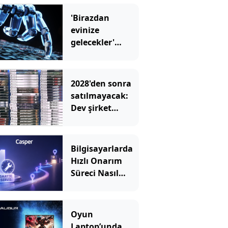
'Birazdan
evinize
gelecekler'
mesajını
görünce hayatı
karardı
2028'den sonra
satılmayacak:
Dev şirket
kutulara uyarı
eklemeye
başladı
Bilgisayarlarda
Hızlı Onarım
Süreci Nasıl
İşler?
Oyun
Laptop’unda