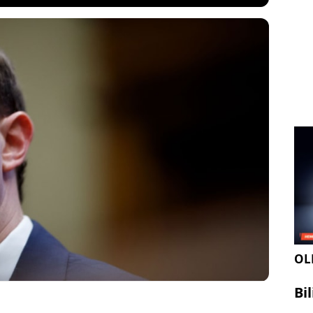
enger, skandal iddiaların ve eleştirilerin
 güvenliği örgütleri ve ABD'li savcılara göre
ok mesajları için uçtan uca şifreleme getirme
ks ticareti mağdurlarının kurtarılmasına ve
lanmasına engel olacak.
OLE
Bi