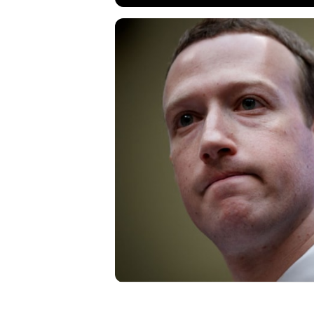
Facebook ve Mess
hedefinde. Çocuk
Meta'nın Facebo
kararı, çocuk se
suçluların yargı