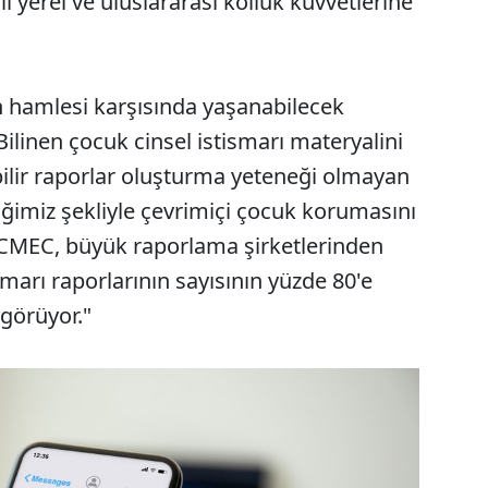
i yerel ve uluslararası kolluk kuvvetlerine
 hamlesi karşısında yaşanabilecek
"Bilinen çocuk cinsel istismarı materyalini
bilir raporlar oluşturma yeteneği olmayan
iğimiz şekliyle çevrimiçi çocuk korumasını
NCMEC, büyük raporlama şirketlerinden
smarı raporlarının sayısının yüzde 80'e
görüyor."