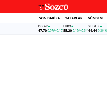
SON DAKİKA
YAZARLAR
GÜNDEM
DOLAR
EURO
STERLIN
47,70
55,20
64,44
0,07
(%0,15)
0,19
(%0,34)
0,26
(%