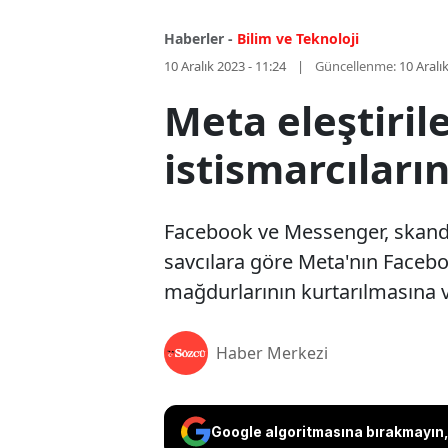
Haberler -
Bilim ve Teknoloji
10 Aralık 2023 - 11:24
Güncellenme:
10 Aralı
Meta eleştiril
istismarcıları
Facebook ve Messenger, skandal 
savcılara göre Meta'nın Faceboo
mağdurlarının kurtarılmasına v
Haber Merkezi
Google algoritmasına bırakmayın, 