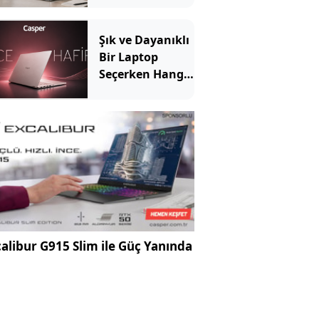
Özellikler
Önemli?
Şık ve Dayanıklı
Bir Laptop
Seçerken Hangi
Özelliklere
Bakılmalı?
alibur G915 Slim ile Güç Yanında