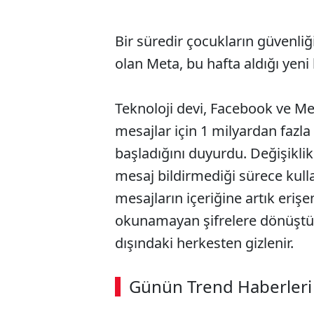
Bir süredir çocukların güvenliği
olan Meta, bu hafta aldığı yeni
Teknoloji devi, Facebook ve M
mesajlar için 1 milyardan fazl
başladığını duyurdu. Değişiklikl
mesaj bildirmediği sürece kulla
mesajların içeriğine artık eriş
okunamayan şifrelere dönüştürü
dışındaki herkesten gizlenir.
ABERİ OKU
➜
Günün Trend Haberleri
00:02
/ 08:15