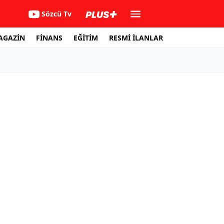
Sözcü Tv
AGAZİN
FİNANS
EĞİTİM
RESMİ İLANLAR