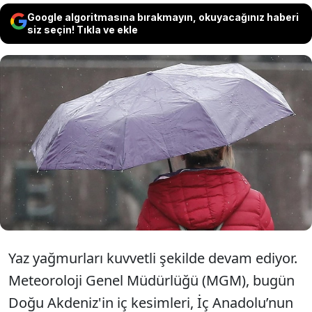
Google algoritmasına bırakmayın, okuyacağınız haberi
siz seçin! Tıkla ve ekle
Meteoroloji, Doğu Akdeniz, İç Anadolu,
Orta ve Doğu Karadeniz ile Doğu
Anadolu’da yer yer kuvvetli yağış
beklendiğini belirterek, vatandaşları
uyardı.
Yaz yağmurları kuvvetli şekilde devam ediyor.
Meteoroloji Genel Müdürlüğü (MGM), bugün
Doğu Akdeniz'in iç kesimleri, İç Anadolu’nun