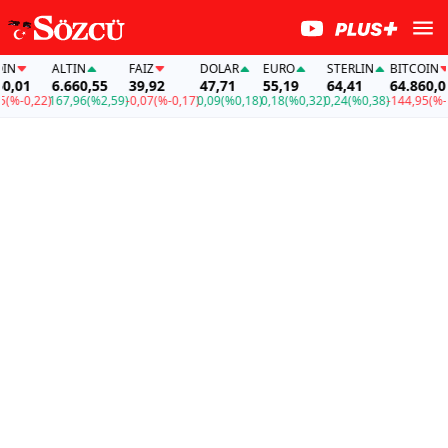
ALTIN
FAİZ
DOLAR
EURO
STERLIN
BITCOIN
,01
6.660,55
39,92
47,71
55,19
64,41
64.860,01
%-0,22)
167,96
(%2,59)
-0,07
(%-0,17)
0,09
(%0,18)
0,18
(%0,32)
0,24
(%0,38)
-144,95
(%-0,2