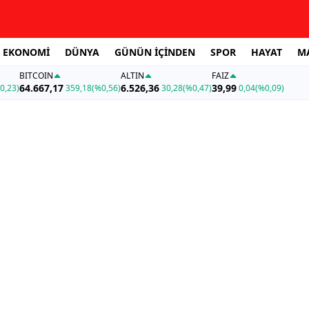
EKONOMİ
DÜNYA
GÜNÜN İÇİNDEN
SPOR
HAYAT
M
BITCOIN
ALTIN
FAİZ
64.667,17
6.526,36
39,99
0,23)
359,18
(%0,56)
30,28
(%0,47)
0,04
(%0,09)