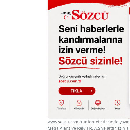
www.sozcu.com.tr internet sitesinde yayınla
Mega Ajans ve Rek. Tic. A.Ş'ye aittir. İzin