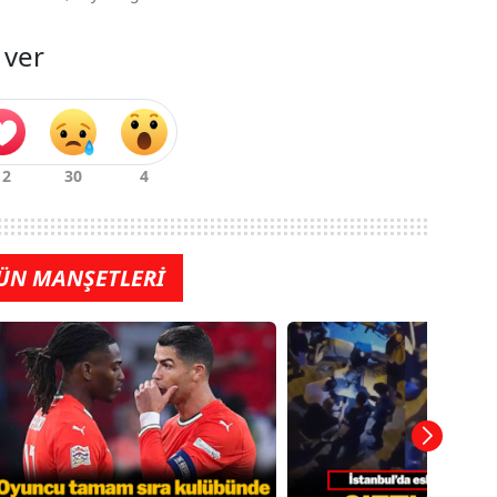
 ver
ÜN MANŞETLERİ