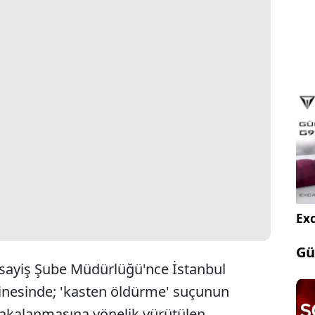
Exc
Gü
sayiş Şube Müdürlüğü'nce İstanbul
inesinde; 'kasten öldürme' suçunun
 yakalanmasına yönelik yürütülen