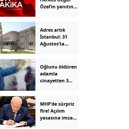
Özel’in yanıtını
bekliyordu:
İmza çabamız
yok
Adres artık
İstanbul: 31
Ağustos’ta
resmen
başlayacak
Oğlunu öldüren
adamla
cinayetten 3
gün sonra
evlenmiş
MHP'de sürpriz
fire! Açılım
yasasına imza
atmayan