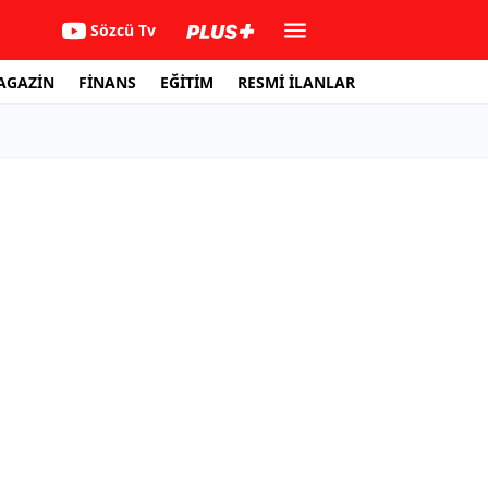
Sözcü Tv
AGAZİN
FİNANS
EĞİTİM
RESMİ İLANLAR