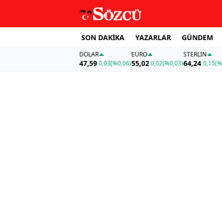
SON DAKİKA
YAZARLAR
GÜNDEM
DOLAR
EURO
STERLIN
47,59
55,02
64,24
0,03
(%0,06)
0,02
(%0,03)
0,15
(%