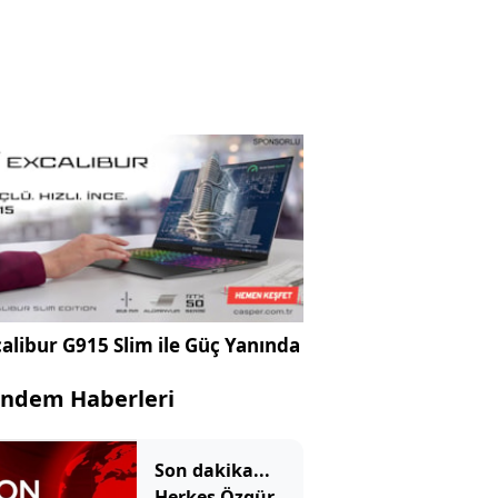
alibur G915 Slim ile Güç Yanında
ndem Haberleri
Son dakika...
Herkes Özgür