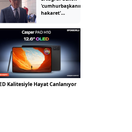
'cumhurbaşkanına
hakaret'
suçundan ifade
verdi
D Kalitesiyle Hayat Canlanıyor