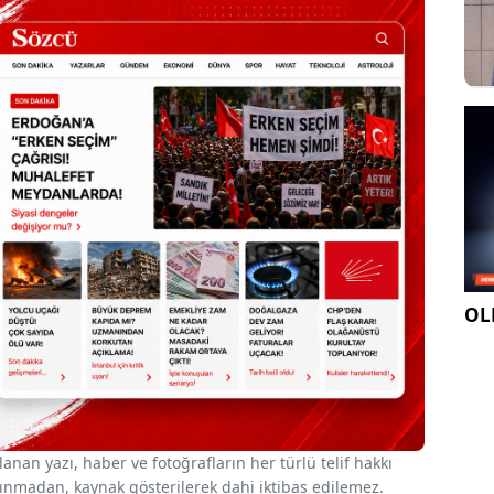
OLE
nan yazı, haber ve fotoğrafların her türlü telif hakkı
 alınmadan, kaynak gösterilerek dahi iktibas edilemez.