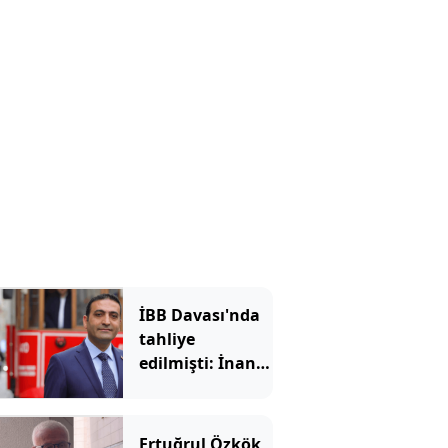
milletvekili
ortaya çıktı
İBB Davası'nda
tahliye
edilmişti: İnan
Güney göreve
iade edilmedi
Ertuğrul Özkök