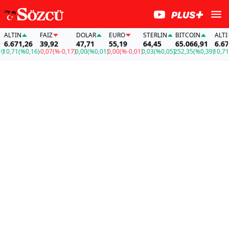
ALTIN
FAİZ
DOLAR
EURO
STERLIN
BITCOIN
ALTIN
6.671,26
39,92
47,71
55,19
64,45
65.066,91
6.671,
0,71
(%0,16)
-0,07
(%-0,17)
0,00
(%0,01)
0,00
(%-0,01)
0,03
(%0,05)
252,35
(%0,39)
10,71
(%