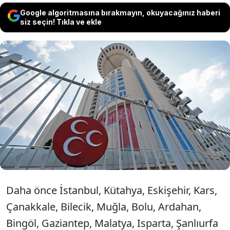
Google algoritmasına bırakmayın, okuyacağınız haberi
siz seçin! Tıkla ve ekle
MHP Genel Başkan Yardımcısı Semih
Yalçın, Kilis il teşkilatının feshedildiğini,
partinin il başkanlığı görevine ise Ercan
Akdemir atandığını bildirdi.
Daha önce İstanbul, Kütahya, Eskişehir, Kars,
Çanakkale, Bilecik, Muğla, Bolu, Ardahan,
Bingöl, Gaziantep, Malatya, Isparta, Şanlıurfa