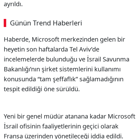
ayrıldı.
Günün Trend Haberleri
00:02
/ 08:06
Haberde, Microsoft merkezinden gelen bir
Sesi Aç
heyetin son haftalarda Tel Aviv’de
incelemelerde bulunduğu ve İsrail Savunma
Bakanlığı’nın şirket sistemlerini kullanımı
konusunda “tam şeffaflık” sağlamadığının
tespit edildiği öne sürüldü.
Yeni bir genel müdür atanana kadar Microsoft
İsrail ofisinin faaliyetlerinin geçici olarak
Fransa üzerinden yönetileceği iddia edildi.