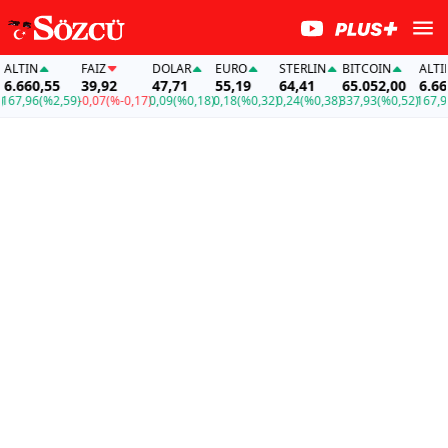
LTIN
FAİZ
DOLAR
EURO
STERLIN
BITCOIN
ALTIN
.660,55
39,92
47,71
55,19
64,41
65.052,00
6.660,
7,96
(%2,59)
-0,07
(%-0,17)
0,09
(%0,18)
0,18
(%0,32)
0,24
(%0,38)
337,93
(%0,52)
167,96
(