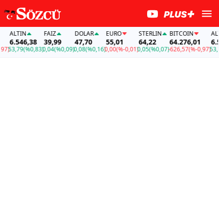
ALTIN
FAİZ
DOLAR
EURO
STERLIN
BITCOIN
ALTIN
6.546,38
39,99
47,70
55,01
64,22
64.276,01
6.546
)
53,79
(%0,83)
0,04
(%0,09)
0,08
(%0,16)
0,00
(%-0,01)
0,05
(%0,07)
-626,57
(%-0,97)
53,79
(