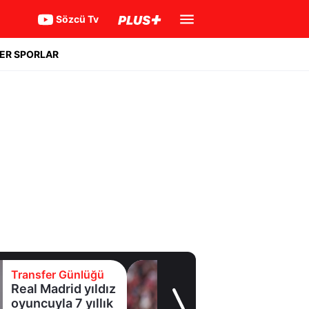
Sözcü Tv
ER SPORLAR
Transfer Günlüğü
z
Galatasaray
Leao'nun