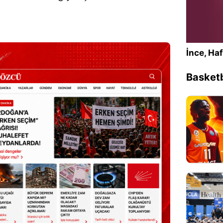
İnce, Haf
Basketb