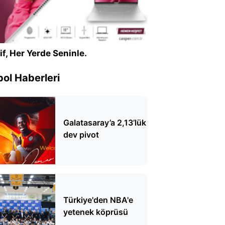
if, Her Yerde Seninle.
ol Haberleri
Galatasaray’a 2,13’lük
dev pivot
Türkiye'den NBA'e
yetenek köprüsü