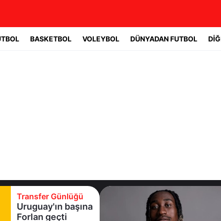
UTBOL
BASKETBOL
VOLEYBOL
DÜNYADAN FUTBOL
DİĞ
ü
Transfer Günlüğü
ına
Real Madrid yıldı
oyuncuyla 7 yıllık