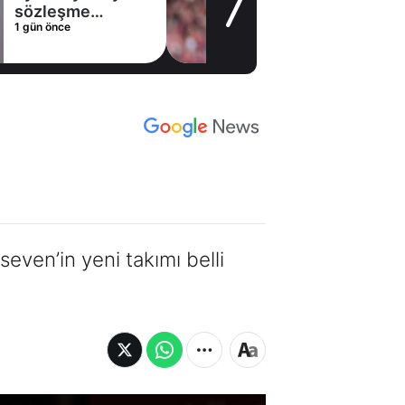
alternatifini
1 gün önce
Arsenal'de buldu
ven’in yeni takımı belli