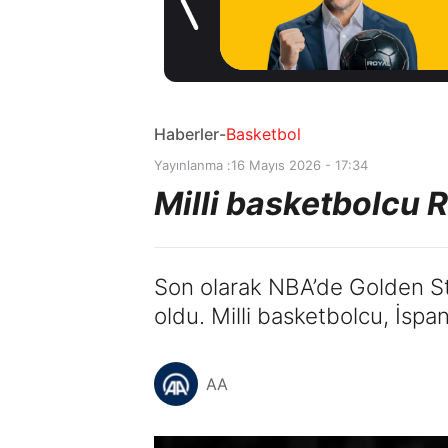
1 gün önce
or
Haberler
-
Basketbol
Yayınlanma :
16 Mayıs 2026 - 17:34
Milli basketbolcu 
Son olarak NBA’de Golden Sta
oldu. Milli basketbolcu, İspan
AA