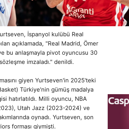
urtseven, İspanyol kulübü Real
pılan açıklamada, "Real Madrid, Ömer
 ve bu anlaşmayla pivot oyuncusu 30
sözleşme imzaladı." denildi.
rmasını giyen Yurtseven'in 2025'teki
Basket) Türkiye'nin gümüş madalya
isi hatırlatıldı. Milli oyuncu, NBA
2023), Utah Jazz (2023-2024) ve
akımlarında oynadı. Yurtseven, son
ors forması giymişti.