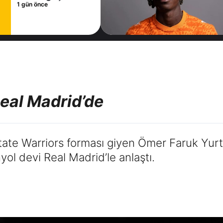
sözleşme
1 gün önce
imzaladı
Real Madrid’de
te Warriors forması giyen Ömer Faruk Yurtse
yol devi Real Madrid’le anlaştı.