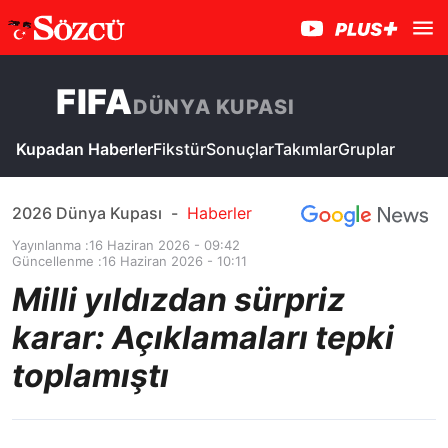
FIFA
DÜNYA KUPASI
Kupadan Haberler
Fikstür
Sonuçlar
Takımlar
Gruplar
2026 Dünya Kupası
-
Haberler
Yayınlanma :
16 Haziran 2026 - 09:42
Güncellenme :
16 Haziran 2026 - 10:11
Milli yıldızdan sürpriz
karar: Açıklamaları tepki
toplamıştı