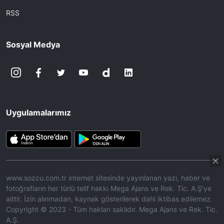
RSS
Sosyal Medya
Uygulamalarımız
www.sozcu.com.tr internet sitesinde yayınlanan yazı, haber ve
fotoğrafların her türlü telif hakkı Mega Ajans ve Rek. Tic. A.Ş'ye
aittir. İzin alınmadan, kaynak gösterilerek dahi iktibas edilemez.
Copyright © 2023 - Tüm hakları saklıdır. Mega Ajans ve Rek. Tic.
A.Ş.
360p
Loaded
:
Sesi