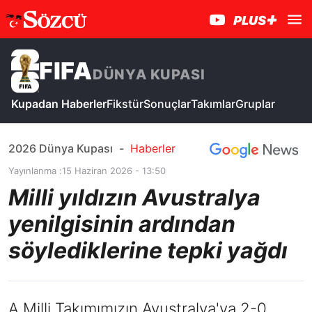
FIFA
DÜNYA KUPASI
Kupadan Haberler
Fikstür
Sonuçlar
Takımlar
Gruplar
2026 Dünya Kupası
-
Haberler
Yayınlanma :
15 Haziran 2026 - 13:50
Milli yıldızın Avustralya
yenilgisinin ardından
söylediklerine tepki yağdı
A Milli Takımımızın Avustralya'ya 2-0