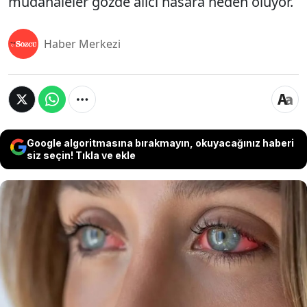
müdahaleler gözde alıcı hasara neden oluyor.
Haber Merkezi
Google algoritmasına bırakmayın, okuyacağınız haberi
siz seçin! Tıkla ve ekle
Göz sağlığı şakaya gelecek bir durum değildir.
Dünyayı net bir şekilde görmemizi sağlayan
gözlerimizi korumak bu sebeple oldukça önemlidir.
Ancak bahar ayları gelip de göz yaşarmaları ve
kaşıntılar başladığında herkes kendince doğru
bildiğini yapmaya başlıyor. İşte hata da burada
doğuyor. Gözlerde yaşarma ve kaşıntıya karşı