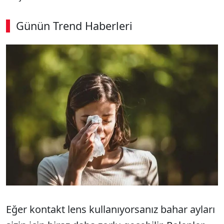
Günün Trend Haberleri
00:02
/ 08:15
Sesi Aç
Eğer kontakt lens kullanıyorsanız bahar ayları