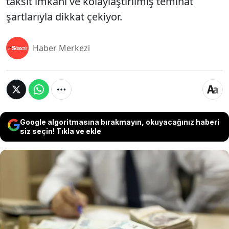
taksit imkânı ve kolaylaştırılmış teminat
şartlarıyla dikkat çekiyor.
Haber Merkezi
Google algoritmasına bırakmayın, okuyacağınız haberi
siz seçin! Tıkla ve ekle
Milyonları ilgilendiriyor: Borçlara yapılandırma
geliyor Hazine ve Maliye Bakanlığı, vatandaşın ve
esnafın omuzlarındaki yükü hafifletecek kapsamlı
bir yapılandırma düzenlemesini hayata geçiriyor.
Vergi borçlarından trafik cezalarına, öğrenim