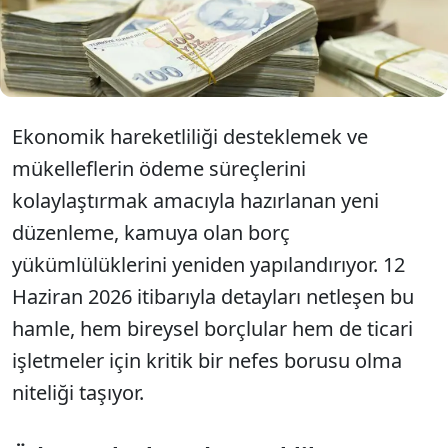
kredilerinden harçlara kadar geniş bir yelpazeyi
kapsayan düzenleme, 72 aya kadar taksit imkânı ve
kolaylaştırılmış teminat şartlarıyla dikkat çekiyor.
Ekonomik hareketliliği desteklemek ve
mükelleflerin ödeme süreçlerini
kolaylaştırmak amacıyla hazırlanan yeni
düzenleme, kamuya olan borç
yükümlülüklerini yeniden yapılandırıyor. 12
Haziran 2026 itibarıyla detayları netleşen bu
hamle, hem bireysel borçlular hem de ticari
işletmeler için kritik bir nefes borusu olma
niteliği taşıyor.