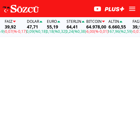
FAİZ
DOLAR
EURO
STERLIN
BITCOIN
ALTIN
FAİZ
39,92
47,71
55,19
64,41
64.978,00
6.660,55
39,92
-0,07
(%-0,17)
0,09
(%0,18)
0,18
(%0,32)
0,24
(%0,38)
-6,00
(%-0,01)
167,96
(%2,59)
-0,07
(%