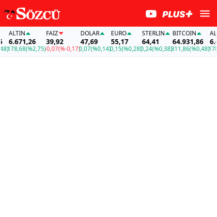
ALTIN
FAİZ
DOLAR
EURO
STERLIN
BITCOIN
ALTIN
6.671,26
39,92
47,69
55,17
64,41
64.931,86
6.671
178,68
(%2,75)
-0,07
(%-0,17)
0,07
(%0,14)
0,15
(%0,28)
0,24
(%0,38)
311,86
(%0,48)
178,6