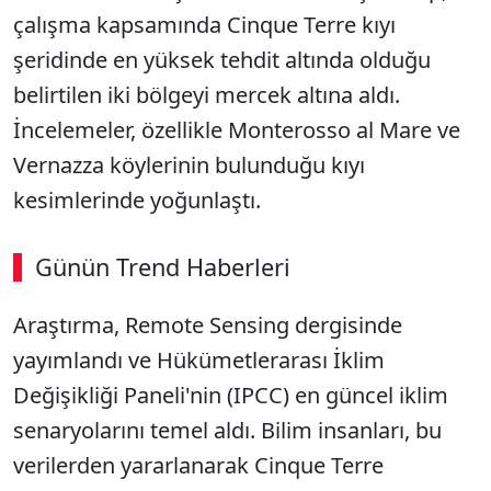
çalışma kapsamında Cinque Terre kıyı
şeridinde en yüksek tehdit altında olduğu
belirtilen iki bölgeyi mercek altına aldı.
İncelemeler, özellikle Monterosso al Mare ve
Vernazza köylerinin bulunduğu kıyı
kesimlerinde yoğunlaştı.
Günün Trend Haberleri
00:02
/ 08:15
Araştırma, Remote Sensing dergisinde
Sesi Aç
yayımlandı ve Hükümetlerarası İklim
Değişikliği Paneli'nin (IPCC) en güncel iklim
senaryolarını temel aldı. Bilim insanları, bu
verilerden yararlanarak Cinque Terre