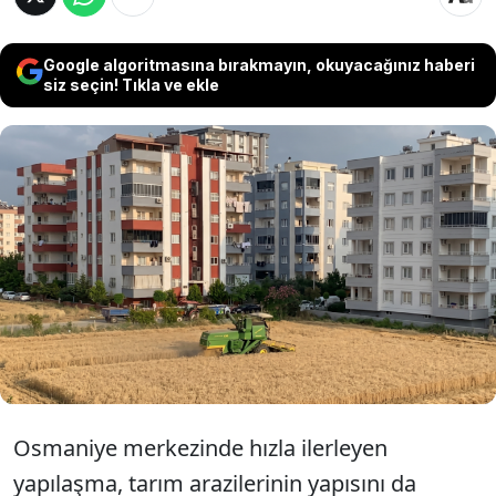
Google algoritmasına bırakmayın, okuyacağınız haberi
siz seçin! Tıkla ve ekle
Osmaniye’de yüksek katlı binaların arasında
kalan 10 dönümlük arazisini satmayan bir
vatandaş, ata mirası toprağı ekmeye devam
ederek bu yılın da hasadını tamamladı.
Osmaniye merkezinde hızla ilerleyen
yapılaşma, tarım arazilerinin yapısını da