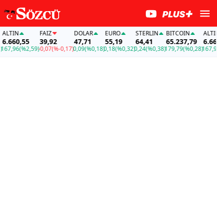
LTIN
FAİZ
DOLAR
EURO
STERLIN
BITCOIN
ALTIN
.660,55
39,92
47,71
55,19
64,41
65.237,79
6.660,
7,96
(%2,59)
-0,07
(%-0,17)
0,09
(%0,18)
0,18
(%0,32)
0,24
(%0,38)
179,79
(%0,28)
167,96
(