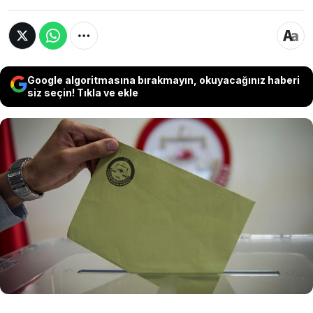
Google algoritmasına bırakmayın, okuyacağınız haberi
siz seçin! Tıkla ve ekle
Tokat, Gümüşhane ve Nevşehir’de seçim
heyecanı yeniden yaşanacak. Yüksek Seçim
Kurulu’nun kararı sonrası üç ile bağlı 6 beldede
10 bini aşkın seçmen, 7 Haziran’da sandık başına
giderek yeniden oy kullanacak. Mini seçim olarak
değerlendirilen süreçte gözler beldelerdeki
yarışa çevrildi.