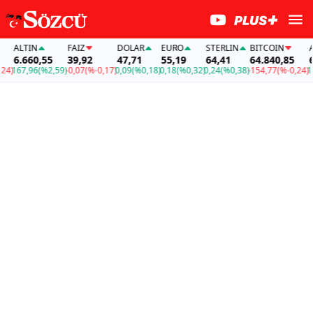
ALTIN
FAİZ
DOLAR
EURO
STERLIN
BITCOIN
ALT
6.660,55
39,92
47,71
55,19
64,41
64.840,85
6.6
)
167,96
(%2,59)
-0,07
(%-0,17)
0,09
(%0,18)
0,18
(%0,32)
0,24
(%0,38)
-154,77
(%-0,24)
167,