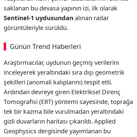
saklanan bu devasa yapının izi, ilk olarak
Sentinel-1 uydusundan
alınan radar
görüntüleriyle sürüldü.
Günün Trend Haberleri
00:02
/ 09:15
Araştırmacılar, uydunun geçmiş verilerini
Sesi Aç
inceleyerek yeraltındaki sıra dışı geometrik
şekilleri (anomali kalıplarını) tespit etti.
Ardından devreye giren Elektriksel Direnç
Tomografisi (ERT) yöntemi sayesinde, toprağa
tek bir kazma bile vurulmadan yeraltındaki
gizli duvarların haritası çıkarıldı. Applied
Geophysics dergisinde yayımlanan bu