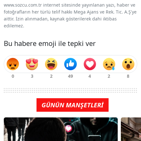
www.sozcu.com.tr internet sitesinde yayınlanan yazı, haber ve
fotoğrafların her türlü telif hakkı Mega Ajans ve Rek. Tic. A.Ş'ye
aittir. İzin alınmadan, kaynak gösterilerek dahi iktibas
edilemez.
Bu habere emoji ile tepki ver
GÜNÜN MANŞETLERİ