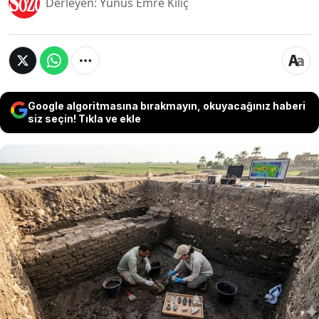
Derleyen: Yunus Emre Kılıç
Google algoritmasına bırakmayın, okuyacağınız haberi
siz seçin! Tıkla ve ekle
Mısır'ın dört bir yanına yayıldığı bilinen antik
gizemler her geçen gün ortaya çıkarılmaya
devam ediyor. Antik Mısır'a dair izleri toprağın
üstüne taşımak isteyen yetkililer hem yüzey
araştırmalar hem de uydu görüntülerinden
yardım aldı. Uydu görüntüleri 2.600 yıllık gerçeği
gün yüzüne çıkardı.