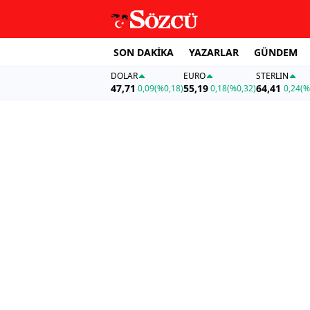
SON DAKİKA
YAZARLAR
GÜNDEM
DOLAR
EURO
STERLIN
47,71
55,19
64,41
0,09
(%0,18)
0,18
(%0,32)
0,24
(%