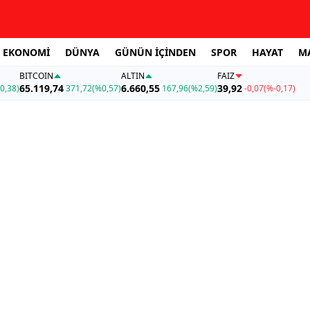
EKONOMİ
DÜNYA
GÜNÜN İÇİNDEN
SPOR
HAYAT
M
BITCOIN
ALTIN
FAİZ
65.119,74
6.660,55
39,92
0,38)
371,72
(%0,57)
167,96
(%2,59)
-0,07
(%-0,17)