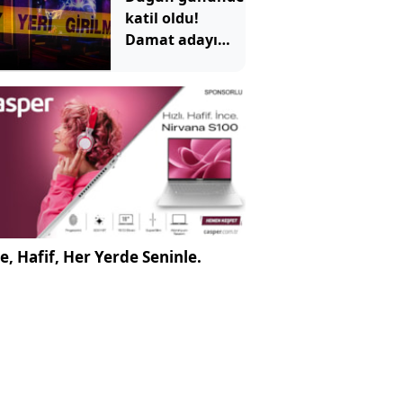
görüntü tepki
katil oldu!
çekti
Damat adayı
dünyaevi yerine
cezaevine girdi
e, Hafif, Her Yerde Seninle.