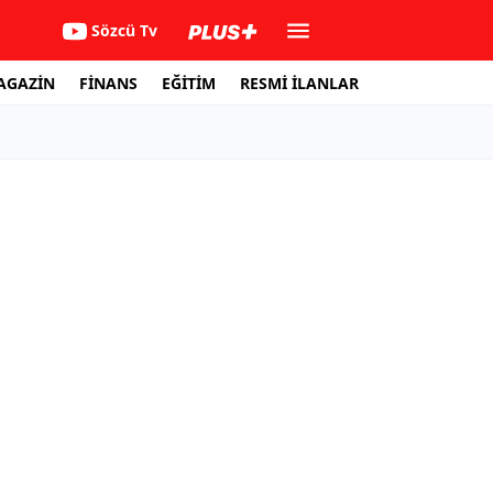
Sözcü Tv
AGAZİN
FİNANS
EĞİTİM
RESMİ İLANLAR