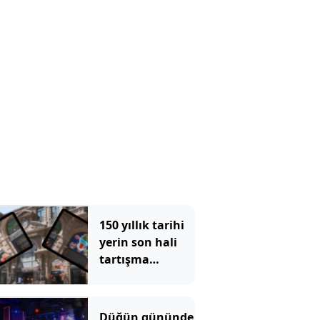
çocuğunu rehin
aldı
150 yıllık tarihi
yerin son hali
tartışma
konusu oldu:
Çiçek
Pasajı'ndaki
Düğün gününde