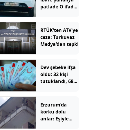
patladı: O ifade
de kurtaramadı
RTÜK'ten ATV'ye
ceza: Turkuvaz
Medya'dan tepki
Dev şebeke ifşa
oldu: 32 kişi
tutuklandı, 687
kişinin
vatandaşlığı
iptal edilecek
Erzurum’da
korku dolu
anlar: Eşiyle
barışmak için 2