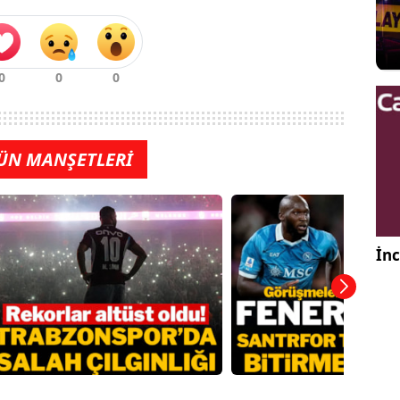
ÜN MANŞETLERİ
İnc