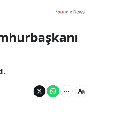
umhurbaşkanı
i.