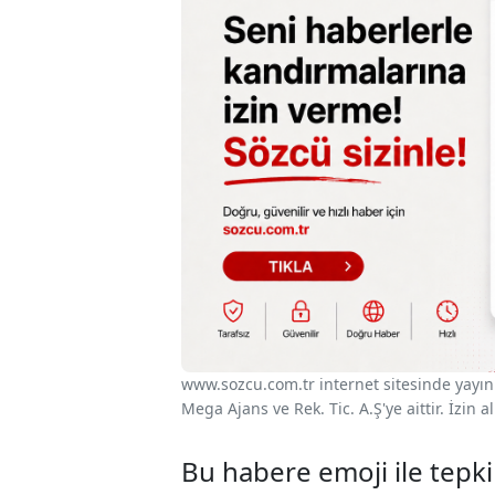
www.sozcu.com.tr internet sitesinde yayınla
Mega Ajans ve Rek. Tic. A.Ş'ye aittir. İzin
Bu habere emoji ile tepki