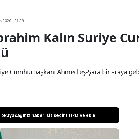
s 2026 - 21:29
brahim Kalın Suriye C
tü
riye Cumhurbaşkanı Ahmed eş-Şara bir araya geld
okuyacağınız haberi siz seçin! Tıkla ve ekle