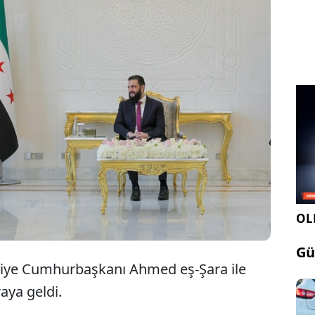
MİT Başkanı İbrahim Kalın, Suriye
Cumhurbaşkanı Ahmed eş-Şara bir araya
geldi.
OLE
Gü
riye Cumhurbaşkanı Ahmed eş-Şara ile
aya geldi.