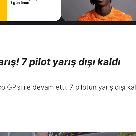
önce
sözle
1 gün önc
imzala
ış! 7 pilot yarış dışı kaldı
P’si ile devam etti. 7 pilotun yarış dışı kal
.