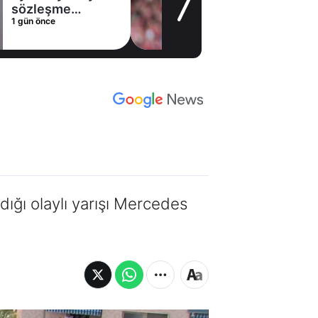
şme
alternati
e
1 gün önce
dı
Arsenal'
dığı olaylı yarışı Mercedes