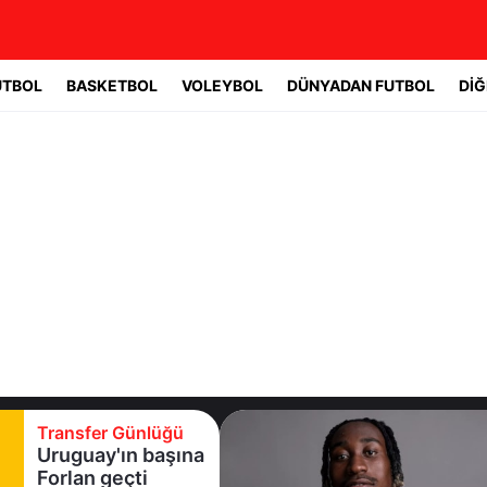
UTBOL
BASKETBOL
VOLEYBOL
DÜNYADAN FUTBOL
DİĞ
sfer Günlüğü
Transf
uay'ın başına
Real M
an geçti
oyuncuy