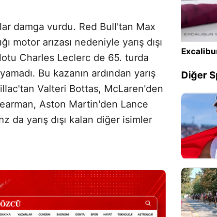
alar damga vurdu. Red Bull'tan Max
ğı motor arızası nedeniyle yarış dışı
Excalibu
pilotu Charles Leclerc de 65. turda
ayamadı. Bu kazanın ardından yarış
Diğer S
dillac'tan Valteri Bottas, McLaren'den
 Bearman, Aston Martin'den Lance
nz da yarış dışı kalan diğer isimler