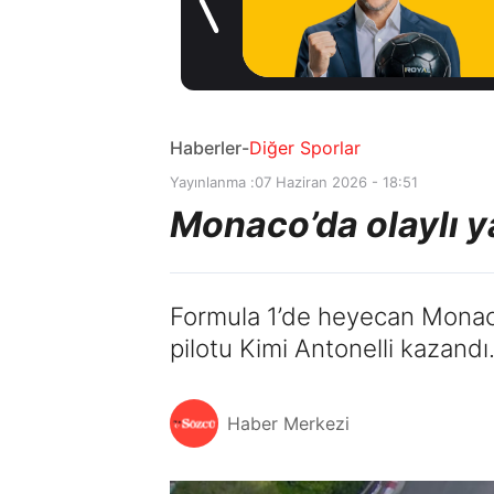
1 gün 
drid'den
ün önce
nicius Junior
rarı
Haberler
-
Diğer Sporlar
Yayınlanma :
07 Haziran 2026 - 18:51
Monaco’da olaylı yar
Formula 1’de heyecan Monaco G
pilotu Kimi Antonelli kazandı
Haber Merkezi