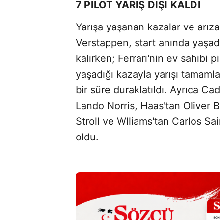
7 PİLOT YARIŞ DIŞI KALDI
Yarışa yaşanan kazalar ve arız
Verstappen, start anında yaşadı
kalırken; Ferrari'nin ev sahibi 
yaşadığı kazayla yarışı tamaml
bir süre duraklatıldı. Ayrıca Ca
Lando Norris, Haas'tan Oliver
Stroll ve Wlliams'tan Carlos Sai
oldu.