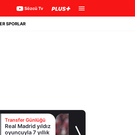
Sözcü Tv
ER SPORLAR
er Günlüğü
Transfer 
adrid yıldız
Galatasa
la 7 yıllık
Leao'nu