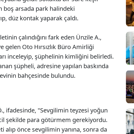
n boş arsada park halindeki
ırıp, düz kontak yaparak çaldı.
tinin çalındığını fark eden Ünzile A.,
e gelen Oto Hırsızlık Büro Amirliği
ı inceleyip, şüphelinin kimliğini belirledi.
nan şüpheli, adresine yapılan baskında
e evinin bahçesinde bulundu.
, ifadesinde, "Sevgilimin teyzesi yoğun
Sesi Aç
cil şekilde para götürmem gerekiyordu.
ti alıp önce sevgilimin yanına, sonra da