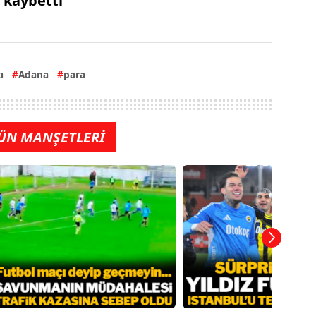
kaybetti
ı
Adana
para
ÜN MANŞETLERİ