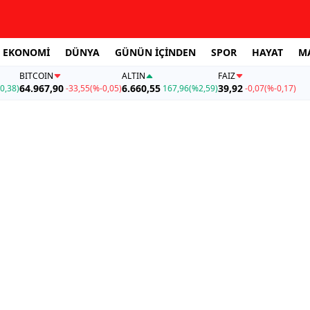
EKONOMİ
DÜNYA
GÜNÜN İÇİNDEN
SPOR
HAYAT
M
BITCOIN
ALTIN
FAİZ
64.967,90
6.660,55
39,92
0,38)
-33,55
(%-0,05)
167,96
(%2,59)
-0,07
(%-0,17)