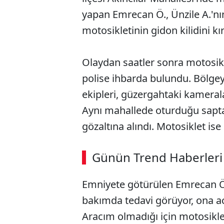
yapan Emrecan Ö., Ünzile A.'nı
motosikletinin gidon kilidini k
Olaydan saatler sonra motosikle
polise ihbarda bulundu. Bölgey
ekipleri, güzergahtaki kameralar
Aynı mahallede oturduğu sapta
gözaltına alındı. Motosiklet is
ABERİ OKU
➜
Günün Trend Haberleri
00:02
/ 09:15
Emniyete götürülen Emrecan Ö.
bakımda tedavi görüyor, ona a
Aracım olmadığı için motosikle