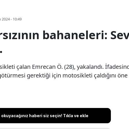
 2024 - 10:49
sızının bahaneleri: Sevg
.
kleti çalan Emrecan Ö. (28), yakalandı. İfadesind
ötürmesi gerektiği için motosikleti çaldığını öne
okuyacağınız haberi siz seçin! Tıkla ve ekle