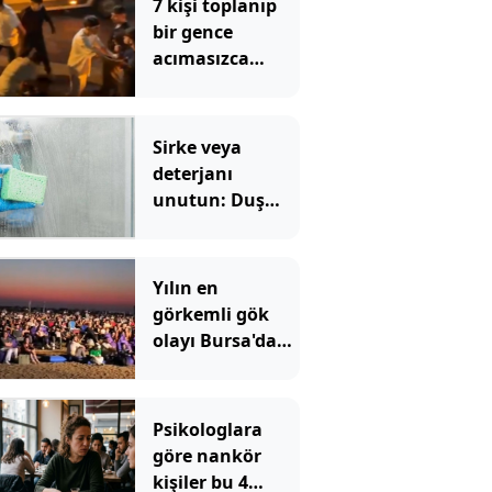
7 kişi toplanıp
bir gence
acımasızca
böyle saldırdı
Sirke veya
deterjanı
unutun: Duş
kabinindeki
kireci tek
hamlede söküp
Yılın en
atıyor
görkemli gök
olayı Bursa'dan
izlendi!
Psikologlara
göre nankör
kişiler bu 4