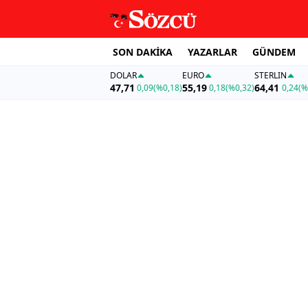
SON DAKİKA
YAZARLAR
GÜNDEM
DOLAR
EURO
STERLIN
47,71
55,19
64,41
0,09
(%0,18)
0,18
(%0,32)
0,24
(%