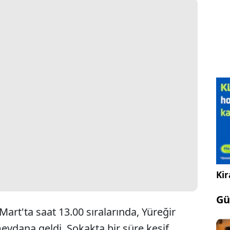
Kir
Gü
art'ta saat 13.00 sıralarında, Yüreğir
meydana geldi. Sokakta bir süre keşif