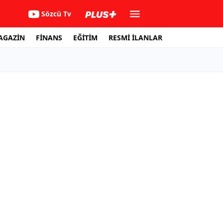
Sözcü Tv
AGAZİN
FİNANS
EĞİTİM
RESMİ İLANLAR