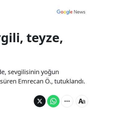
ili, teyze,
e, sevgilisinin yoğun
 süren Emrecan Ö., tutuklandı.