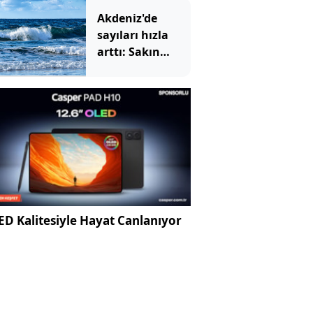
Akdeniz'de
sayıları hızla
arttı: Sakın
çıplak elle
dokunmayın
zehirliyor
D Kalitesiyle Hayat Canlanıyor