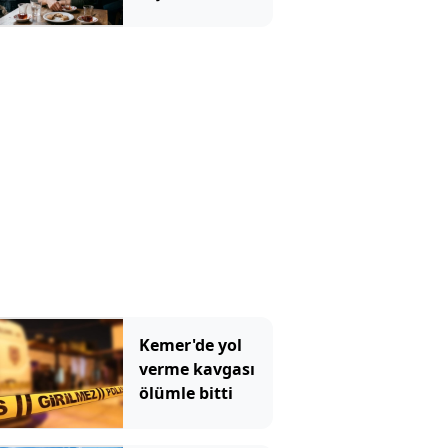
cümleyi sürekli
kuruyor
Kemer'de yol
verme kavgası
ölümle bitti