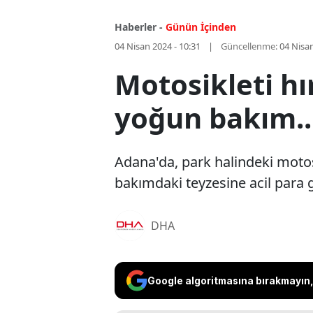
Haberler -
Günün İçinden
04 Nisan 2024 - 10:31
Güncellenme:
04 Nisan
Motosikleti hır
yoğun bakım..
Adana'da, park halindeki motosi
bakımdaki teyzesine acil para g
DHA
Google algoritmasına bırakmayın, 