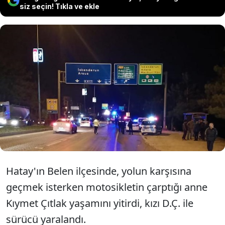
siz seçin! Tıkla ve ekle
Hatay'da yolun karşısına geçmeye
çalışırken motosikletin çarptığı anne
öldü, kızı ve sürücü yaralandı.
Hatay'ın Belen ilçesinde, yolun karşısına
geçmek isterken motosikletin çarptığı anne
Kıymet Çıtlak yaşamını yitirdi, kızı D.Ç. ile
sürücü yaralandı.