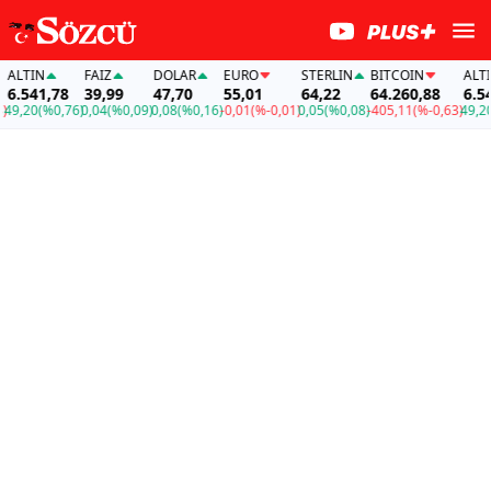
LTIN
FAİZ
DOLAR
EURO
STERLIN
BITCOIN
ALTIN
.541,78
39,99
47,70
55,01
64,22
64.260,88
6.541
9,20
(%0,76)
0,04
(%0,09)
0,08
(%0,16)
-0,01
(%-0,01)
0,05
(%0,08)
-405,11
(%-0,63)
49,20
(%