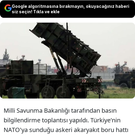
Google algoritmasına bırakmayın, okuyacağınız haberi
siz seçin! Tıkla ve ekle
Milli Savunma Bakanlığı’ndan Patriotlarla
ilgili açıklama geldi. Açıklamada, “NATO
tarafından görevlendirilen ilave 2 Patriot
sisteminden biri Almanya tarafından
değiştirilecek” ifadeleri kullanıldı.
Milli Savunma Bakanlığı tarafından basın
bilgilendirme toplantısı yapıldı. Türkiye'nin
NATO'ya sunduğu askeri akaryakıt boru hattı