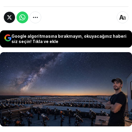
Google algoritmasına bırakmayın, okuyacağınız haberi
siz seçin! Tıkla ve ekle
Eski havacılık mühendisi Bray Falls, Teksas'ta
kurduğu uzaktan kumandalı gözlemeviyle
dünya genelindeki astrofotografi
meraklılarına ışık kirliliğinin olmadığı bir
alanda uzay gözlemi imkanı sunuyor.