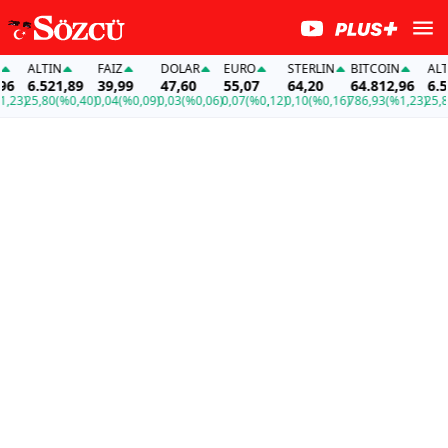
ALTIN
FAİZ
DOLAR
EURO
STERLIN
BITCOIN
ALTIN
6.521,89
39,99
47,60
55,07
64,20
64.812,96
6.521
3)
25,80
(%0,40)
0,04
(%0,09)
0,03
(%0,06)
0,07
(%0,12)
0,10
(%0,16)
786,93
(%1,23)
25,80
(