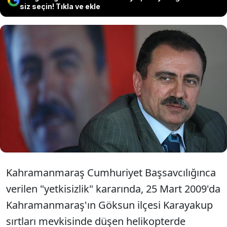
siz seçin! Tıkla ve ekle
Muhsin Yazıcıoğlu'nun ölümüne
ilişkin soruşturma dosyasındaki adli
emanetler de Ankara'ya gönderilecek.
Kahramanmaraş Cumhuriyet Başsavcılığınca
verilen "yetkisizlik" kararında, 25 Mart 2009'da
Kahramanmaraş'ın Göksun ilçesi Karayakup
sırtları mevkisinde düşen helikopterde