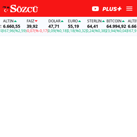
ALTIN
FAİZ
DOLAR
EURO
STERLIN
BITCOIN
ALTIN
6.660,55
39,92
47,71
55,19
64,41
64.994,92
6.660,
67,96
(%2,59)
-0,07
(%-0,17)
0,09
(%0,18)
0,18
(%0,32)
0,24
(%0,38)
23,94
(%0,04)
167,96
(