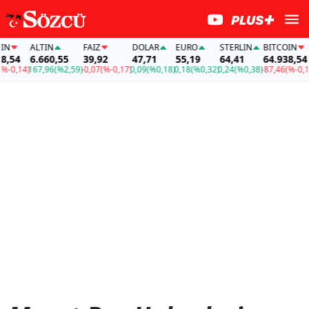
IN
ALTIN
FAİZ
DOLAR
EURO
STERLIN
BITCOIN
8,54
6.660,55
39,92
47,71
55,19
64,41
64.938,54
%-0,14)
167,96
(%2,59)
-0,07
(%-0,17)
0,09
(%0,18)
0,18
(%0,32)
0,24
(%0,38)
-87,46
(%-0,1