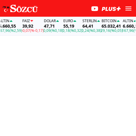
TIN
FAİZ
DOLAR
EURO
STERLIN
BITCOIN
ALTIN
660,55
39,92
47,71
55,19
64,41
65.032,41
6.660,55
,96
(%2,59)
-0,07
(%-0,17)
0,09
(%0,18)
0,18
(%0,32)
0,24
(%0,38)
29,16
(%0,05)
167,96
(%2