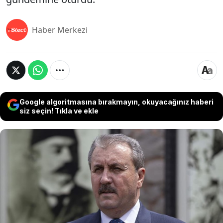
Haber Merkezi
Google algoritmasına bırakmayın, okuyacağınız haberi
siz seçin! Tıkla ve ekle
Eski DEM Parti Mardin Büyükşehir Belediye Başkanı
Ahmet Türk’ün, Amed Sportif Faaliyetler’in Süper
Lig’e yükselmesinin ardından yaptığı “Kürdistan’ın
bir takımı Süper Lig’e çıktı” paylaşımı sosyal
medyada geniş yankı uyandırdı. Açıklama sonrası
Mustafa Destici sert tepki göstererek, “Burası
Türkiye Cumhuriyeti” ifadelerini kullandı. İki ismin