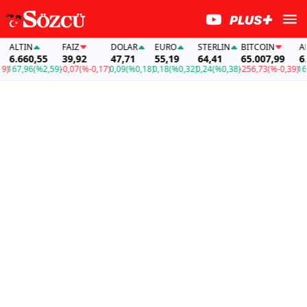
ALTIN
FAİZ
DOLAR
EURO
STERLIN
BITCOIN
ALT
6.660,55
39,92
47,71
55,19
64,41
65.007,99
6.6
167,96
(%2,59)
-0,07
(%-0,17)
0,09
(%0,18)
0,18
(%0,32)
0,24
(%0,38)
-256,73
(%-0,39)
167,