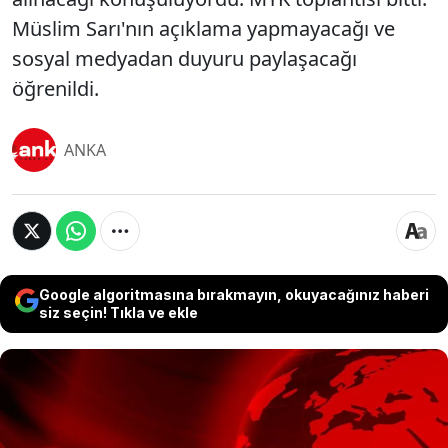
Müslim Sarı'nın açıklama yapmayacağı ve
sosyal medyadan duyuru paylaşacağı
öğrenildi.
ANKA
Google algoritmasına bırakmayın, okuyacağınız haberi
siz seçin! Tıkla ve ekle
Mahkeme kararıyla CHP Genel Başkanlığına getirilen
Kemal Kılıçdaroğlu'nun başkanlığında toplanan CHP
MYK'sı, çarşamba günü 9 CHP'li milletvekilinin
üyeliğini askıya almış ve kesin ihraç talebiyle Yüksek