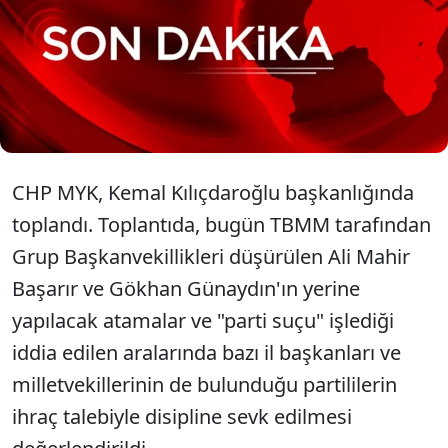
Disiplin Kurulu'na (YDK) sevk etmişti. Bugün 14.30'da
yeniden toplanan MYK'da yeniden bazı milletvekilleri,
belediye başkanları ve il başkanları için sevk kararı
alınacağı konuşuluyordu. MYK toplantısı bitti.
Müslim Sarı'nın açıklama yapmayacağı ve sosyal
medyadan duyuru paylaşacağı öğrenildi.
CHP MYK, Kemal Kılıçdaroğlu başkanlığında
toplandı. Toplantıda, bugün TBMM tarafından
Grup Başkanvekillikleri düşürülen Ali Mahir
Başarır ve Gökhan Günaydın'ın yerine
yapılacak atamalar ve "parti suçu" işlediği
iddia edilen aralarında bazı il başkanları ve
milletvekillerinin de bulunduğu partililerin
ihraç talebiyle disipline sevk edilmesi