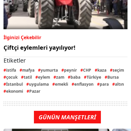
İlginizi Çekebilir
Çiftçi eylemleri yayılıyor!
Etiketler
istifa
mafya
yumurta
peynir
CHP
kaza
seçim
çocuk
tatil
eylem
zam
baba
Türkiye
Bursa
İstanbul
uygulama
emekli
enflasyon
para
altın
ekonomi
Pazar
GÜNÜN MANŞETLERİ