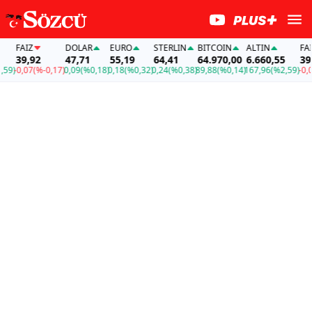
AİZ
DOLAR
EURO
STERLIN
BITCOIN
ALTIN
FAİZ
9,92
47,71
55,19
64,41
64.970,00
6.660,55
39,92
,07
(%-0,17)
0,09
(%0,18)
0,18
(%0,32)
0,24
(%0,38)
89,88
(%0,14)
167,96
(%2,59)
-0,07
(%-0