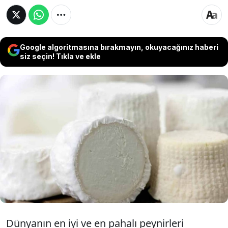
Google algoritmasına bırakmayın, okuyacağınız haberi
siz seçin! Tıkla ve ekle
Ne Fransızların mavi peyniri ne de
İsviçre’nin gözenekli gravyerleri dünyanın
en pahalı peyniri belli oldu. Asıl şaşırtıcı
olan peynir yapımında kullanılan süt.
Dünyanın en iyi ve en pahalı peynirleri